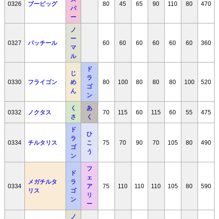
0326
ブーピッグ
80
45
65
90
110
80
470
パ
ー
ノ
ー
0327
パッチール
60
60
60
60
60
60
360
マ
ル
ド
じ
ラ
0330
フライゴン
め
80
100
80
80
80
100
520
ゴ
ん
ン
く
あ
0332
ノクタス
70
115
60
115
60
55
475
さ
く
ド
ひ
ラ
0334
チルタリス
こ
75
70
90
70
105
80
490
ゴ
う
ン
フ
ド
ェ
メガチルタ
ラ
0334
ア
75
110
110
110
105
80
590
リス
ゴ
リ
ン
ー
ノ