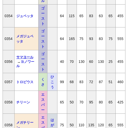
ル
ゴ
ー
0354
ジュペッタ
64
115
65
83
63
65
455
ス
ト
ゴ
メガジュペ
ー
0354
64
165
75
93
83
75
555
ッタ
ス
ト
ゴ
サマヨール
ー
→
ヨノワー
0356
40
70
130
60
130
25
455
ス
ル
ト
ひ
く
0357
トロピウス
こ
99
68
83
72
87
51
460
さ
う
エ
ス
0358
チリーン
65
50
70
95
80
65
425
パ
ー
エ
は
メガチリー
ス
0358
が
75
50
110
135
120
65
555
ン
パ