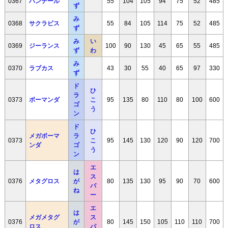
0367
ハンテール
55
104
105
94
75
52
485
ず
み
0368
サクラビス
55
84
105
114
75
52
485
ず
み
い
0369
ジーランス
100
90
130
45
65
55
485
ず
わ
み
0370
ラブカス
43
30
55
40
65
97
330
ず
ド
ひ
ラ
0373
ボーマンダ
こ
95
135
80
110
80
100
600
ゴ
う
ン
ド
ひ
メガボーマ
ラ
0373
こ
95
145
130
120
90
120
700
ンダ
ゴ
う
ン
エ
は
ス
0376
メタグロス
が
80
135
130
95
90
70
600
パ
ね
ー
エ
は
メガメタグ
ス
0376
が
80
145
150
105
110
110
700
ロス
パ