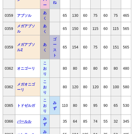
ね
ー
あ
0359
アブソル
65
130
60
75
60
75
465
く
メガアブソ
あ
0359
65
150
60
115
60
115
565
ル
く
ゴ
メガアブソ
あ
ー
0359
65
154
60
75
60
151
565
ルZ
く
ス
ト
こ
0362
オニゴーリ
お
80
80
80
80
80
80
480
り
こ
メガオニゴ
0362
お
80
120
80
120
80
100
580
ーリ
り
こ
み
0365
トドゼルガ
お
110
80
90
95
90
65
530
ず
り
み
0366
パールル
35
64
85
74
55
32
345
ず
み