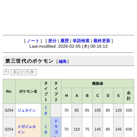
[
ノート
] [
差分
|
履歴
|
単語検索
|
最終更新
]
Last-modified: 2026-02-05 (木) 00:16:13
第三世代のポケモン
[
編集
]
+
表記の凡例
タ
タ
種族値
イ
イ
No.
ポケモン名
合
プ
プ
H
A
B
C
D
S
計
１
２
く
0254
ジュカイン
70
85
65
105
85
120
530
さ
ド
メガジュカ
く
ラ
0254
70
110
75
145
85
145
630
イン
さ
ゴ