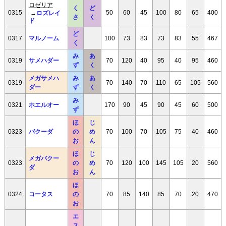
ロゼリア
く
ど
0315
→
ロズレイ
50
60
45
100
80
65
400
さ
く
ド
ど
0317
マルノーム
100
73
83
73
83
55
467
く
み
あ
0319
サメハダー
70
120
40
95
40
95
460
ず
く
メガサメハ
み
あ
0319
70
140
70
110
65
105
560
ダー
ず
く
み
0321
ホエルオー
170
90
45
90
45
60
500
ず
ほ
じ
0323
バクーダ
の
め
70
100
70
105
75
40
460
お
ん
ほ
じ
メガバクー
0323
の
め
70
120
100
145
105
20
560
ダ
お
ん
ほ
0324
コータス
の
70
85
140
85
70
20
470
お
エ
ス