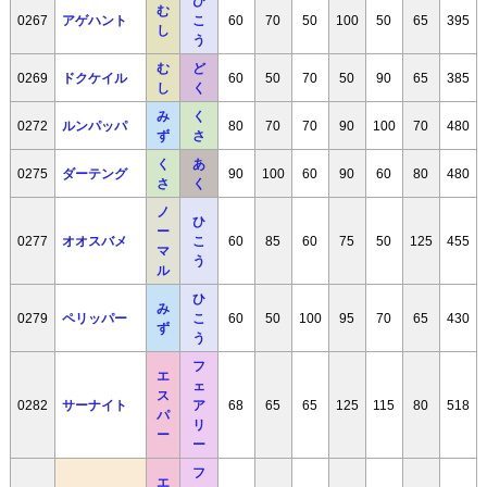
ひ
む
0267
アゲハント
こ
60
70
50
100
50
65
395
し
う
む
ど
0269
ドクケイル
60
50
70
50
90
65
385
し
く
み
く
0272
ルンパッパ
80
70
70
90
100
70
480
ず
さ
く
あ
0275
ダーテング
90
100
60
90
60
80
480
さ
く
ノ
ひ
ー
0277
オオスバメ
こ
60
85
60
75
50
125
455
マ
う
ル
ひ
み
0279
ペリッパー
こ
60
50
100
95
70
65
430
ず
う
フ
エ
ェ
ス
0282
サーナイト
ア
68
65
65
125
115
80
518
パ
リ
ー
ー
フ
エ