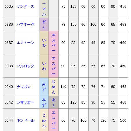
ー
0335
ザングース
73
115
60
60
60
90
458
マ
ル
ど
0336
ハブネーク
73
100
60
100
60
65
458
く
エ
い
ス
0337
ルナトーン
90
55
65
95
85
70
460
わ
パ
ー
エ
い
ス
0338
ソルロック
90
95
85
55
65
70
460
わ
パ
ー
じ
み
0340
ナマズン
め
110
78
73
76
71
60
468
ず
ん
み
あ
0342
シザリガー
63
120
85
90
55
55
468
ず
く
エ
じ
ス
0344
ネンドール
め
60
70
105
70
120
75
500
パ
ん
ー