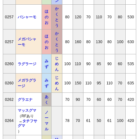
ン
か
ほ
く
0257
バシャーモ
の
80
120
70
110
70
80
530
と
お
う
か
ほ
メガバシャ
く
0257
の
80
160
80
130
80
100
630
ーモ
と
お
う
じ
み
0260
ラグラージ
め
100
110
90
85
90
60
535
ず
ん
じ
メガラグラ
み
0260
め
100
150
110
95
110
70
635
ージ
ず
ん
あ
0262
グラエナ
70
90
70
60
60
70
420
く
マッスグマ
ノ
（RFあり
ー
0264
→
タチフサ
78
70
61
50
61
100
420
マ
グマ
ル
）