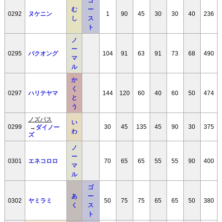
ゴ
む
ー
0292
ヌケニン
1
90
45
30
30
40
236
し
ス
ト
ノ
ー
0295
バクオング
104
91
63
91
73
68
490
マ
ル
か
く
0297
ハリテヤマ
144
120
60
40
60
50
474
と
う
ノズパス
い
0299
→
ダイノー
30
45
135
45
90
30
375
わ
ズ
ノ
ー
0301
エネコロロ
70
65
65
55
55
90
400
マ
ル
ゴ
あ
ー
0302
ヤミラミ
50
75
75
65
65
50
380
く
ス
ト