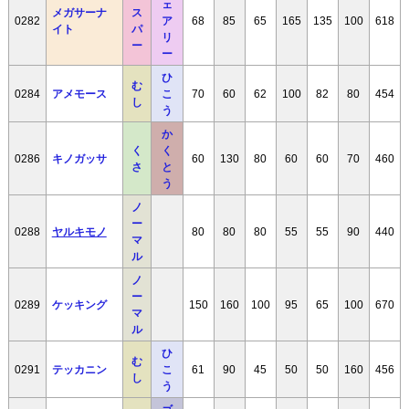
ェ
メガサーナ
ス
0282
ア
68
85
65
165
135
100
618
イト
パ
リ
ー
ー
ひ
む
0284
アメモース
こ
70
60
62
100
82
80
454
し
う
か
く
く
0286
キノガッサ
60
130
80
60
60
70
460
さ
と
う
ノ
ー
0288
ヤルキモノ
80
80
80
55
55
90
440
マ
ル
ノ
ー
0289
ケッキング
150
160
100
95
65
100
670
マ
ル
ひ
む
0291
テッカニン
こ
61
90
45
50
50
160
456
し
う