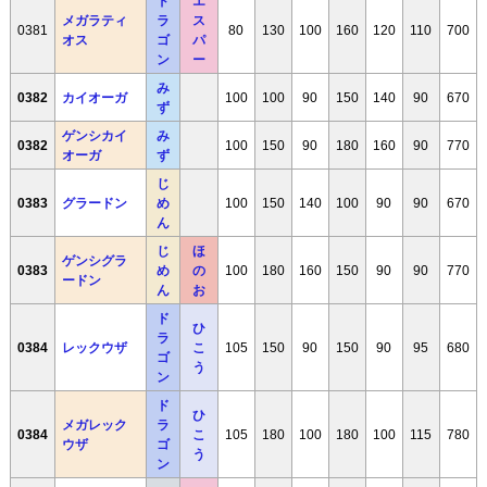
ド
エ
メガラティ
ラ
ス
0381
80
130
100
160
120
110
700
オス
ゴ
パ
ン
ー
み
0382
カイオーガ
100
100
90
150
140
90
670
ず
ゲンシカイ
み
0382
100
150
90
180
160
90
770
オーガ
ず
じ
0383
グラードン
め
100
150
140
100
90
90
670
ん
じ
ほ
ゲンシグラ
0383
め
の
100
180
160
150
90
90
770
ードン
ん
お
ド
ひ
ラ
0384
レックウザ
こ
105
150
90
150
90
95
680
ゴ
う
ン
ド
ひ
メガレック
ラ
0384
こ
105
180
100
180
100
115
780
ウザ
ゴ
う
ン