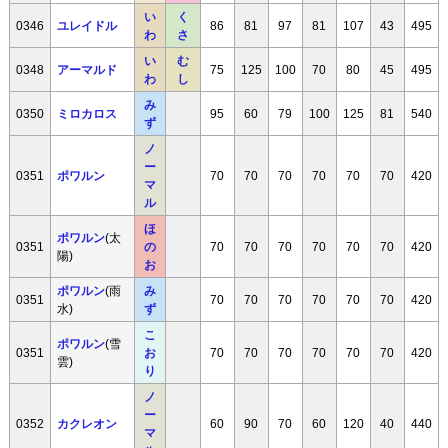
い
く
0346
ユレイドル
86
81
97
81
107
43
495
わ
さ
い
む
0348
アーマルド
75
125
100
70
80
45
495
わ
し
み
0350
ミロカロス
95
60
79
100
125
81
540
ず
ノ
ー
0351
ポワルン
70
70
70
70
70
70
420
マ
ル
ほ
ポワルン
(太
0351
の
70
70
70
70
70
70
420
陽)
お
ポワルン
(雨
み
0351
70
70
70
70
70
70
420
水)
ず
こ
ポワルン
(雪
0351
お
70
70
70
70
70
70
420
雲)
り
ノ
ー
0352
カクレオン
60
90
70
60
120
40
440
マ