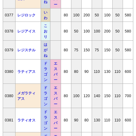
ね
ー
い
0377
レジロック
80
100
200
50
100
50
580
わ
こ
0378
レジアイス
お
80
50
100
100
200
50
580
り
は
0379
レジスチル
が
80
75
150
75
150
50
580
ね
ド
エ
ラ
ス
0380
ラティアス
80
80
90
110
130
110
600
ゴ
パ
ン
ー
ド
エ
メガラティ
ラ
ス
0380
80
100
120
140
150
110
700
アス
ゴ
パ
ン
ー
ド
エ
ラ
ス
0381
ラティオス
80
90
80
130
110
110
600
ゴ
パ
ン
ー