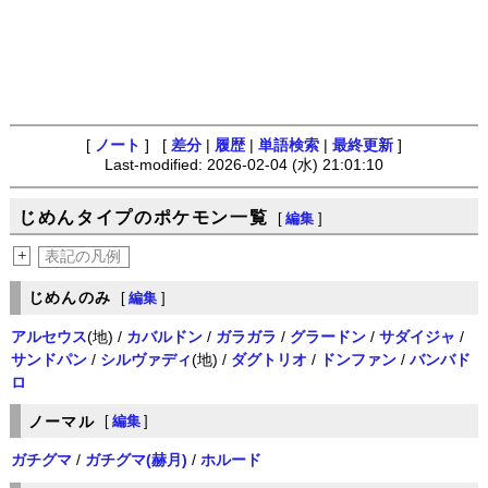
[
ノート
] [
差分
|
履歴
|
単語検索
|
最終更新
]
Last-modified: 2026-02-04 (水) 21:01:10
じめんタイプのポケモン一覧
[
編集
]
+
表記の凡例
じめんのみ
[
編集
]
アルセウス
(地) /
カバルドン
/
ガラガラ
/
グラードン
/
サダイジャ
/
サンドパン
/
シルヴァディ
(地) /
ダグトリオ
/
ドンファン
/
バンバド
ロ
ノーマル
[
編集
]
ガチグマ
/
ガチグマ(赫月)
/
ホルード