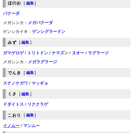
ほのお
[
編集
]
バクーダ
メガシンカ：
メガバクーダ
ゲンシカイキ：
ゲンシグラードン
みず
[
編集
]
ガマゲロゲ
/
トリトドン
/
ナマズン
/
ヌオー
/
ラグラージ
メガシンカ：
メガラグラージ
でんき
[
編集
]
スナノケガワ
/
マッギョ
くさ
[
編集
]
ドダイトス
/
リククラゲ
こおり
[
編集
]
イノムー
/
マンムー