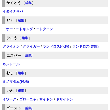
かくとう
[
編集
]
イダイナキバ
どく
[
編集
]
ドオー
/
ニドキング
/
ニドクイン
ひこう
[
編集
]
グライオン
/
グライガー
/
ランドロス(化身)
/
ランドロス(霊獣)
エスパー
[
編集
]
ネンドール
むし
[
編集
]
ミノマダム(砂地)
いわ
[
編集
]
イワーク
/
ゴローニャ
/
サイドン
/
ドサイドン
ゴースト
[
編集
]