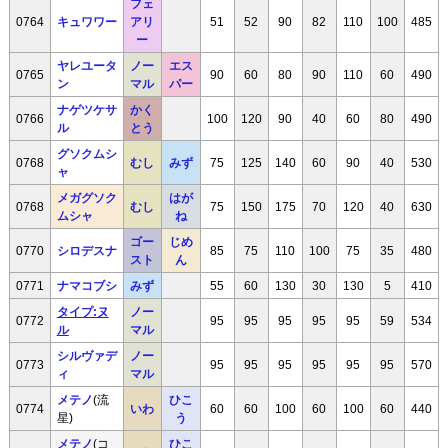
フェ
0764
キュワワー
アリ
51
52
90
82
110
100
485
ー
ヤレユータ
ノー
エス
0765
90
60
80
90
110
60
490
ン
マル
パー
ナゲツケサ
かく
0766
100
120
90
40
60
80
490
ル
とう
グソクムシ
0768
むし
みず
75
125
140
60
90
40
530
ャ
メガグソク
はが
0768
むし
75
150
175
70
120
40
630
ムシャ
ね
ゴー
じめ
0770
シロデスナ
85
75
110
100
75
35
480
スト
ん
0771
ナマコブシ
みず
55
60
130
30
130
5
410
タイプ:ヌ
ノー
0772
95
95
95
95
95
59
534
ル
マル
シルヴァデ
ノー
0773
95
95
95
95
95
95
570
ィ
マル
メテノ
(流
ひこ
0774
いわ
60
60
100
60
100
60
440
星)
う
メテノ
(コ
ひこ