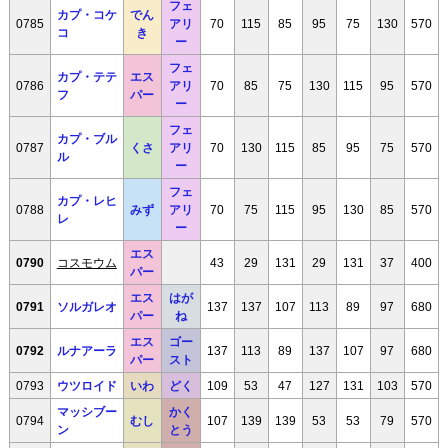
フェ
カプ・コケ
でん
0785
アリ
70
115
85
95
75
130
570
コ
き
ー
フェ
カプ・テテ
エス
0786
アリ
70
85
75
130
115
95
570
フ
パー
ー
フェ
カプ・ブル
0787
くさ
アリ
70
130
115
85
95
75
570
ル
ー
フェ
カプ・レヒ
0788
みず
アリ
70
75
115
95
130
85
570
レ
ー
エス
0790
コスモウム
43
29
131
29
131
37
400
パー
エス
はが
0791
ソルガレオ
137
137
107
113
89
97
680
パー
ね
エス
ゴー
0792
ルナアーラ
137
113
89
137
107
97
680
パー
スト
0793
ウツロイド
いわ
どく
109
53
47
127
131
103
570
マッシブー
かく
0794
むし
107
139
139
53
53
79
570
ン
とう