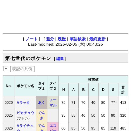
[
ノート
] [
差分
|
履歴
|
単語検索
|
最終更新
]
Last-modified: 2026-02-05 (木) 00:43:26
第七世代のポケモン
[
編集
]
+
表記の凡例
種族値
タイ
タイ
No.
ポケモン名
合
プ１
プ２
H
A
B
C
D
S
計
ノー
0020
Aラッタ
あく
75
71
70
40
80
77
413
マル
ピカチュウ
でん
0025
35
55
40
50
50
90
320
(サトシ)
き
Aライチュ
でん
エス
0026
60
85
50
95
85
110
485
ウ
き
パー