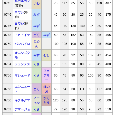
ルガルガン
0745
いわ
75
117
65
55
65
110
487
(黄昏)
ヨワシ
(単
0746
みず
45
20
20
25
25
40
175
独)
ヨワシ
(群
0746
みず
45
140
130
140
135
30
620
れ)
0748
ドヒドイデ
どく
みず
50
63
152
53
142
35
495
じめ
0750
バンバドロ
100
125
100
55
85
35
500
ん
オニシズク
0752
みず
むし
68
70
92
50
132
42
454
モ
0754
ラランテス
くさ
70
105
90
80
90
45
480
フェ
0756
マシェード
くさ
アリ
60
45
80
90
100
30
405
ー
エンニュー
ほの
0758
どく
68
64
60
111
60
117
480
ト
お
ノー
かく
0760
キテルグマ
120
125
80
55
60
60
500
マル
とう
0763
アマージョ
くさ
72
120
98
50
98
72
510