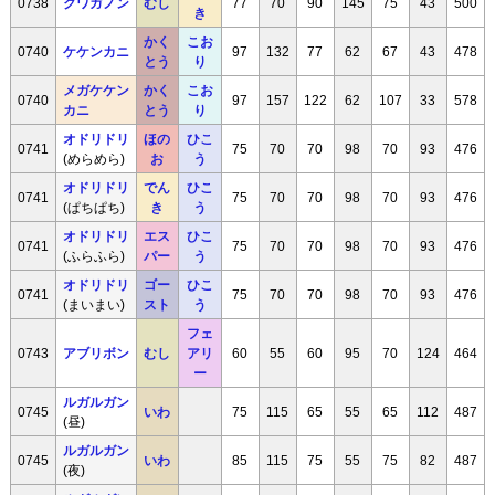
0738
クワガノン
むし
77
70
90
145
75
43
500
き
かく
こお
0740
ケケンカニ
97
132
77
62
67
43
478
とう
り
メガケケン
かく
こお
0740
97
157
122
62
107
33
578
カニ
とう
り
オドリドリ
ほの
ひこ
0741
75
70
70
98
70
93
476
(めらめら)
お
う
オドリドリ
でん
ひこ
0741
75
70
70
98
70
93
476
(ぱちぱち)
き
う
オドリドリ
エス
ひこ
0741
75
70
70
98
70
93
476
(ふらふら)
パー
う
オドリドリ
ゴー
ひこ
0741
75
70
70
98
70
93
476
(まいまい)
スト
う
フェ
0743
アブリボン
むし
アリ
60
55
60
95
70
124
464
ー
ルガルガン
0745
いわ
75
115
65
55
65
112
487
(昼)
ルガルガン
0745
いわ
85
115
75
55
75
82
487
(夜)