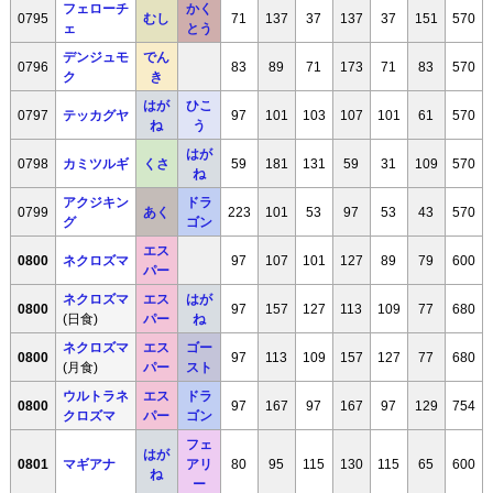
フェローチ
かく
0795
むし
71
137
37
137
37
151
570
ェ
とう
デンジュモ
でん
0796
83
89
71
173
71
83
570
ク
き
はが
ひこ
0797
テッカグヤ
97
101
103
107
101
61
570
ね
う
はが
0798
カミツルギ
くさ
59
181
131
59
31
109
570
ね
アクジキン
ドラ
0799
あく
223
101
53
97
53
43
570
グ
ゴン
エス
0800
ネクロズマ
97
107
101
127
89
79
600
パー
ネクロズマ
エス
はが
0800
97
157
127
113
109
77
680
(日食)
パー
ね
ネクロズマ
エス
ゴー
0800
97
113
109
157
127
77
680
(月食)
パー
スト
ウルトラネ
エス
ドラ
0800
97
167
97
167
97
129
754
クロズマ
パー
ゴン
フェ
はが
0801
マギアナ
アリ
80
95
115
130
115
65
600
ね
ー