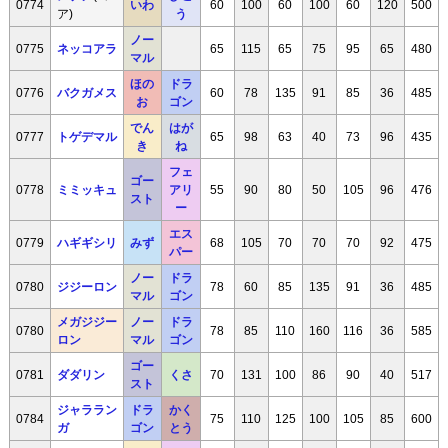
0774
いわ
60
100
60
100
60
120
500
ア)
う
ノー
0775
ネッコアラ
65
115
65
75
95
65
480
マル
ほの
ドラ
0776
バクガメス
60
78
135
91
85
36
485
お
ゴン
でん
はが
0777
トゲデマル
65
98
63
40
73
96
435
き
ね
フェ
ゴー
0778
ミミッキュ
アリ
55
90
80
50
105
96
476
スト
ー
エス
0779
ハギギシリ
みず
68
105
70
70
70
92
475
パー
ノー
ドラ
0780
ジジーロン
78
60
85
135
91
36
485
マル
ゴン
メガジジー
ノー
ドラ
0780
78
85
110
160
116
36
585
ロン
マル
ゴン
ゴー
0781
ダダリン
くさ
70
131
100
86
90
40
517
スト
ジャララン
ドラ
かく
0784
75
110
125
100
105
85
600
ガ
ゴン
とう