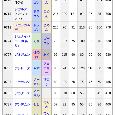
0718
54
100
71
61
85
115
486
(10%)
ゴン
ん
ジガルデ
ドラ
じめ
0718
(パーフェ
216
100
121
91
95
85
708
ゴン
ん
クト)
メガジガル
ドラ
じめ
0718
216
70
91
216
85
100
778
デ
ゴン
ん
ジュナイパ
ゴー
0724
ー
（
RFあ
くさ
78
107
75
100
100
70
530
スト
り
）
ほの
0727
ガオガエン
あく
95
115
90
80
90
60
530
お
フェ
0730
アシレーヌ
みず
アリ
80
74
74
126
116
60
530
ー
ノー
ひこ
0733
ドデカバシ
80
120
75
75
75
60
485
マル
う
ノー
0735
デカグース
88
110
60
55
60
45
418
マル
でん
0737
デンヂムシ
むし
57
82
95
55
75
36
400
き
でん