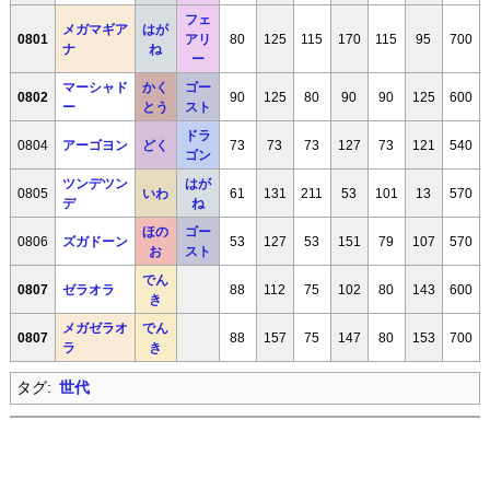
フェ
メガマギア
はが
0801
アリ
80
125
115
170
115
95
700
ナ
ね
ー
マーシャド
かく
ゴー
0802
90
125
80
90
90
125
600
ー
とう
スト
ドラ
0804
アーゴヨン
どく
73
73
73
127
73
121
540
ゴン
ツンデツン
はが
0805
いわ
61
131
211
53
101
13
570
デ
ね
ほの
ゴー
0806
ズガドーン
53
127
53
151
79
107
570
お
スト
でん
0807
ゼラオラ
88
112
75
102
80
143
600
き
メガゼラオ
でん
0807
88
157
75
147
80
153
700
ラ
き
タグ:
世代