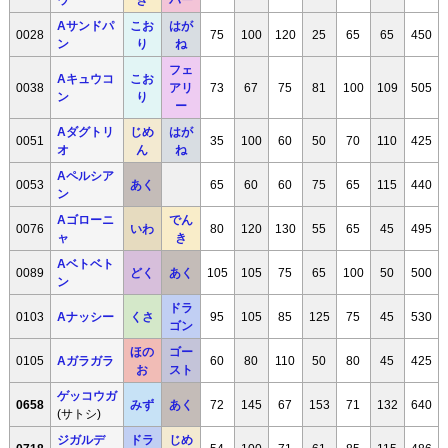
Aサンドパ
こお
はが
0028
75
100
120
25
65
65
450
ン
り
ね
フェ
Aキュウコ
こお
0038
アリ
73
67
75
81
100
109
505
ン
り
ー
Aダグトリ
じめ
はが
0051
35
100
60
50
70
110
425
オ
ん
ね
Aペルシア
0053
あく
65
60
60
75
65
115
440
ン
Aゴローニ
でん
0076
いわ
80
120
130
55
65
45
495
ャ
き
Aベトベト
0089
どく
あく
105
105
75
65
100
50
500
ン
ドラ
0103
Aナッシー
くさ
95
105
85
125
75
45
530
ゴン
ほの
ゴー
0105
Aガラガラ
60
80
110
50
80
45
425
お
スト
ゲッコウガ
0658
みず
あく
72
145
67
153
71
132
640
(サトシ)
ジガルデ
ドラ
じめ