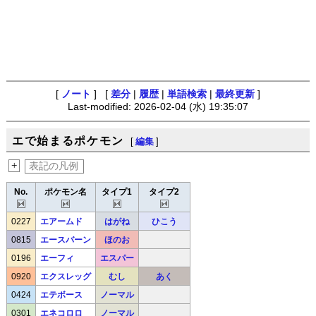
[
ノート
] [
差分
|
履歴
|
単語検索
|
最終更新
]
Last-modified: 2026-02-04 (水) 19:35:07
エで始まるポケモン
[
編集
]
+
表記の凡例
No.
ポケモン名
タイプ1
タイプ2
0227
エアームド
はがね
ひこう
0815
エースバーン
ほのお
0196
エーフィ
エスパー
0920
エクスレッグ
むし
あく
0424
エテボース
ノーマル
0301
エネコロロ
ノーマル