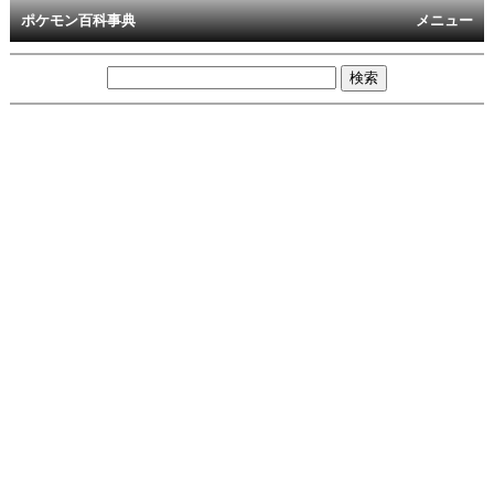
ポケモン百科事典
メニュー