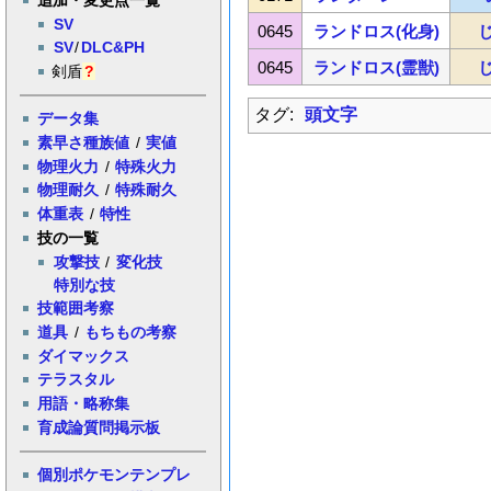
SV
0645
ランドロス(化身)
SV
/
DLC&PH
0645
ランドロス(霊獣)
剣盾
?
タグ:
頭文字
データ集
素早さ種族値
/
実値
物理火力
/
特殊火力
物理耐久
/
特殊耐久
体重表
/
特性
技の一覧
攻撃技
/
変化技
特別な技
技範囲考察
道具
/
もちもの考察
ダイマックス
テラスタル
用語・略称集
育成論質問掲示板
個別ポケモンテンプレ