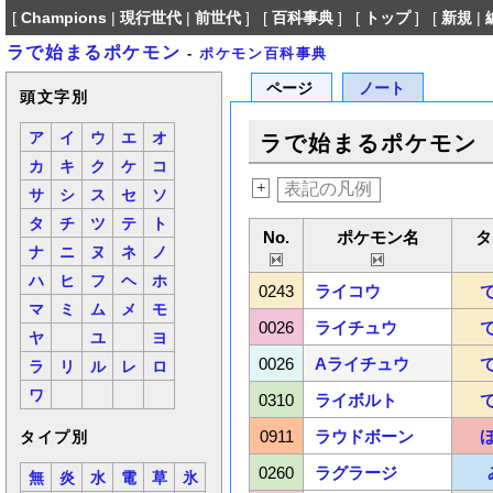
[
Champions
|
現行世代
|
前世代
] [
百科事典
] [
トップ
] [
新規
|
ラで始まるポケモン
-
ポケモン百科事典
ページ
ノート
頭文字別
ア
イ
ウ
エ
オ
ラで始まるポケモン
カ
キ
ク
ケ
コ
+
表記の凡例
サ
シ
ス
セ
ソ
タ
チ
ツ
テ
ト
No.
ポケモン名
タ
ナ
ニ
ヌ
ネ
ノ
ハ
ヒ
フ
ヘ
ホ
0243
ライコウ
マ
ミ
ム
メ
モ
0026
ライチュウ
ヤ
ユ
ヨ
0026
Aライチュウ
ラ
リ
ル
レ
ロ
ワ
0310
ライボルト
0911
ラウドボーン
タイプ別
0260
ラグラージ
無
炎
水
電
草
氷