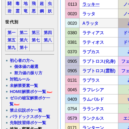
闘
毒
地
飛
超
虫
0113
ラッキー
ノ
岩
霊
竜
悪
鋼
妖
0020
ラッタ
ノ
世代別
0020
Aラッタ
0380
ラティアス
ド
第一
第二
第三
第四
第五
第六
第七
第八
0381
ラティオス
ド
第九
第十
0370
ラブカス
初心者の方へ
0905
ラブトロス(化身)
フ
個体値の厳選
0905
ラブトロス(霊獣)
フ
努力値の振り方
対戦ルール
0131
ラプラス
未解禁要素一覧
0045
ラフレシア
HOME解禁ポケ一覧
New!
ゼロの秘宝解禁ポケ一
0409
ラムパルド
覧
New!
0754
ラランテス
禁止伝説ポケ一覧
パラドックスポケ一覧
0579
ランクルス
エ
先制技習得ポケ一覧
0171
ランターン
追加・変更点一覧