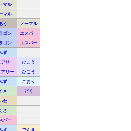
ーマル
ーマル
あく
ノーマル
ラゴン
エスパー
ラゴン
エスパー
みず
ェアリー
ひこう
ェアリー
ひこう
みず
こおり
くさ
どく
いわ
くさ
スパー
みず
でんき