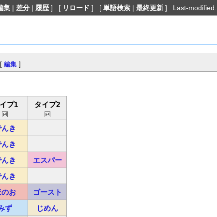
編集
|
差分
|
履歴
] [
リロード
] [
単語検索
|
最終更新
] Last-modified:
[
編集
]
イプ1
タイプ2
でんき
でんき
でんき
エスパー
でんき
ほのお
ゴースト
みず
じめん