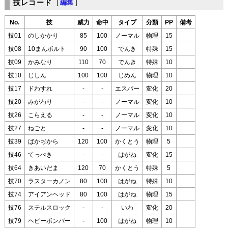
技レコード
[
編集
]
No.
技
威力
命中
タイプ
分類
PP
備考
技01
のしかかり
85
100
ノーマル
物理
15
技08
10まんボルト
90
100
でんき
特殊
15
技09
かみなり
110
70
でんき
特殊
10
技10
じしん
100
100
じめん
物理
10
技17
ドわすれ
-
-
エスパー
変化
20
技20
みがわり
-
-
ノーマル
変化
10
技26
こらえる
-
-
ノーマル
変化
10
技27
ねごと
-
-
ノーマル
変化
10
技39
ばかぢから
120
100
かくとう
物理
5
技46
てっぺき
-
-
はがね
変化
15
技64
きあいだま
120
70
かくとう
特殊
5
技70
ラスターカノン
80
100
はがね
特殊
10
技74
アイアンヘッド
80
100
はがね
物理
15
技76
ステルスロック
-
-
いわ
変化
20
技79
ヘビーボンバー
-
100
はがね
物理
10