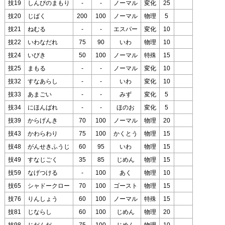
技19
しんぴのまもり
-
-
ノーマル
変化
25
技20
じばく
200
100
ノーマル
物理
5
技21
ねむる
-
-
エスパー
変化
10
技22
いわなだれ
75
90
いわ
物理
10
技24
いびき
50
100
ノーマル
特殊
15
技25
まもる
-
-
ノーマル
変化
10
技32
すなあらし
-
-
いわ
変化
10
技33
あまごい
-
-
みず
変化
5
技34
にほんばれ
-
-
ほのお
変化
5
技39
からげんき
70
100
ノーマル
物理
20
技43
かわらわり
75
100
かくとう
物理
15
技48
がんせきふうじ
60
95
いわ
物理
15
技49
すなじごく
35
85
じめん
物理
15
技59
なげつける
-
100
あく
物理
10
技65
シャドークロー
70
100
ゴースト
物理
15
技76
りんしょう
60
100
ノーマル
特殊
15
技81
じならし
60
100
じめん
物理
20