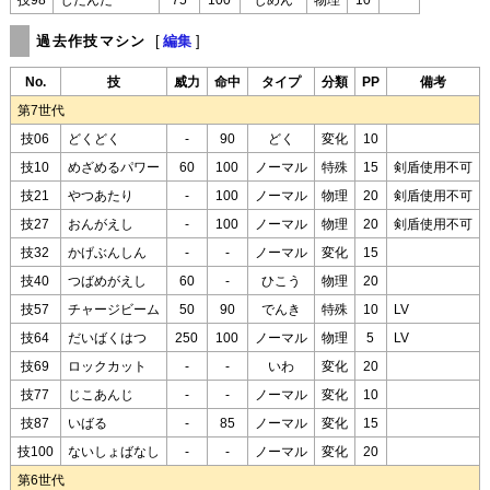
技98
じだんだ
75
100
じめん
物理
10
過去作技マシン
[
編集
]
No.
技
威力
命中
タイプ
分類
PP
備考
第7世代
技06
どくどく
-
90
どく
変化
10
技10
めざめるパワー
60
100
ノーマル
特殊
15
剣盾使用不可
技21
やつあたり
-
100
ノーマル
物理
20
剣盾使用不可
技27
おんがえし
-
100
ノーマル
物理
20
剣盾使用不可
技32
かげぶんしん
-
-
ノーマル
変化
15
技40
つばめがえし
60
-
ひこう
物理
20
技57
チャージビーム
50
90
でんき
特殊
10
LV
技64
だいばくはつ
250
100
ノーマル
物理
5
LV
技69
ロックカット
-
-
いわ
変化
20
技77
じこあんじ
-
-
ノーマル
変化
10
技87
いばる
-
85
ノーマル
変化
15
技100
ないしょばなし
-
-
ノーマル
変化
20
第6世代