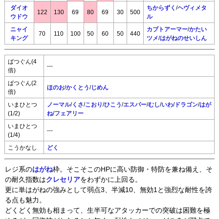
ダイオ
ちからずく
/
ヘヴィメタ
122
130
69
80
69
30
500
ウドウ
ル
ニャイ
カブトアーマー
/
かたい
70
110
100
50
60
50
440
キング
ツメ
/
はがねのせいしん
ばつぐん(4
---
倍)
ばつぐん(2
ほのお
/
かくとう
/
じめん
倍)
いまひとつ
ノーマル
/
くさ
/
こおり
/
ひこう
/
エスパー
/
むし
/
いわ
/
ドラゴン
/
はが
(1/2)
ね
/
フェアリー
いまひとつ
---
(1/4)
こうかなし
どく
レジ系の
はがね
枠。そこそこのHPに高い防御・特防を兼ね備え、そ
の耐久指数は
クレセリア
をわずかに上回る。
更に単はがねの強みとして弱点3、半減10、無効1と強烈な耐性を誇
る点も魅力。
どくどく無効も相まって、生半可なアタッカーでの突破は困難を極