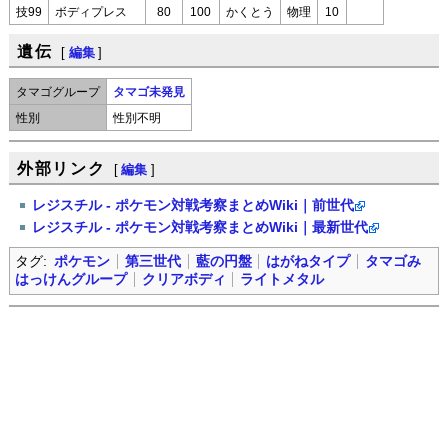
技99
ボディプレス
80
100
かくとう
物理
10
遺伝
[
編集
]
タマゴグループ
タマゴ未発見
性別
性別不明
外部リンク
[
編集
]
レジスチル - ポケモン対戦考察まとめWiki｜前世代
レジスチル - ポケモン対戦考察まとめWiki｜最新世代
タグ:
ポケモン
第三世代
藍の円盤
はがねタイプ
タマゴみ
はっけんグループ
クリアボディ
ライトメタル