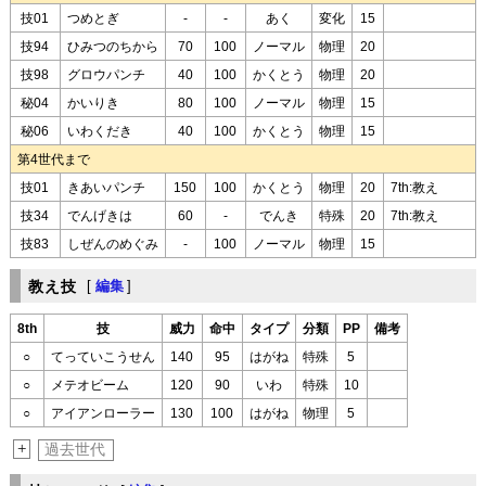
技01
つめとぎ
-
-
あく
変化
15
技94
ひみつのちから
70
100
ノーマル
物理
20
技98
グロウパンチ
40
100
かくとう
物理
20
秘04
かいりき
80
100
ノーマル
物理
15
秘06
いわくだき
40
100
かくとう
物理
15
第4世代まで
技01
きあいパンチ
150
100
かくとう
物理
20
7th:教え
技34
でんげきは
60
-
でんき
特殊
20
7th:教え
技83
しぜんのめぐみ
-
100
ノーマル
物理
15
教え技
[
編集
]
8th
技
威力
命中
タイプ
分類
PP
備考
○
てっていこうせん
140
95
はがね
特殊
5
○
メテオビーム
120
90
いわ
特殊
10
○
アイアンローラー
130
100
はがね
物理
5
+
過去世代