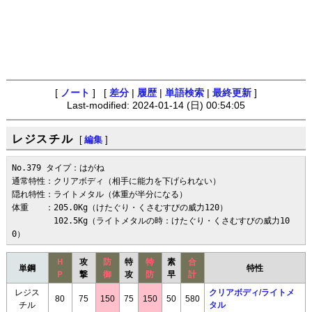
[
ノート
] [
差分
|
履歴
|
単語検索
|
最終更新
]
Last-modified: 2024-01-14 (日) 00:54:05
レジスチル
[
編集
]
No.379 タイプ：はがね

通常特性：クリアボディ（相手に能力を下げられない）

隠れ特性：ライトメタル（体重が半分になる）

体重　　：205.0Kg（けたぐり・くさむすびの威力120）

　　　　　102.5Kg（ライトメタルの時：けたぐり・くさむすびの威力10
0）
Ｈ
攻
防
特
特
素
合
単鋼
特性
Ｐ
撃
御
攻
防
早
計
レジス
クリアボディ
/
ライトメ
80
75
150
75
150
50
580
チル
タル