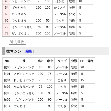
48
ヘビーボンバー
-
100
はがね
物理
10
54
ばかぢから
120
100
かくとう
物理
5
60
ロックオン
-
-
ノーマル
変化
5
66
でんじほう
100
50
でんき
特殊
5
72
はかいこうせん
150
90
ノーマル
特殊
5
78
だいばくはつ
250
100
ノーマル
物理
5
+
過去世代
技マシン
[
編集
]
No.
技
威力
命中
タイプ
分類
PP
備考
技00
メガトンパンチ
80
85
ノーマル
物理
20
技01
メガトンキック
120
75
ノーマル
物理
5
技04
れいとうパンチ
75
100
こおり
物理
15
技05
かみなりパンチ
75
100
でんき
物理
15
技08
はかいこうせん
150
90
ノーマル
特殊
5
技09
ギガインパクト
150
90
ノーマル
物理
5
技14
でんじは
-
90
でんき
変化
20