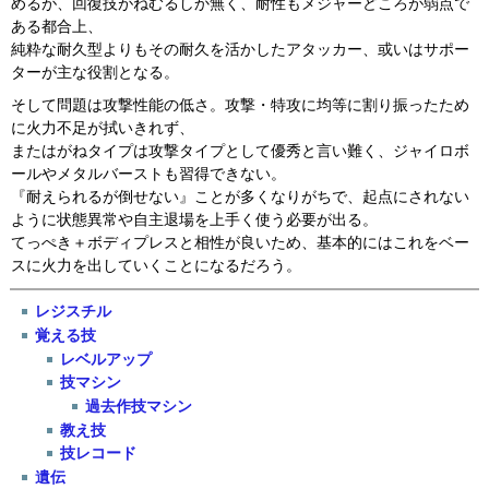
めるが、回復技がねむるしか無く、耐性もメジャーどころが弱点で
ある都合上、
純粋な耐久型よりもその耐久を活かしたアタッカー、或いはサポー
ターが主な役割となる。
そして問題は攻撃性能の低さ。攻撃・特攻に均等に割り振ったため
に火力不足が拭いきれず、
またはがねタイプは攻撃タイプとして優秀と言い難く、ジャイロボ
ールやメタルバーストも習得できない。
『耐えられるが倒せない』ことが多くなりがちで、起点にされない
ように状態異常や自主退場を上手く使う必要が出る。
てっぺき＋ボディプレスと相性が良いため、基本的にはこれをベー
スに火力を出していくことになるだろう。
レジスチル
覚える技
レベルアップ
技マシン
過去作技マシン
教え技
技レコード
遺伝