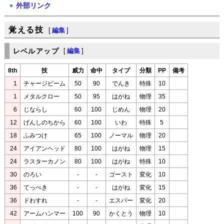
外部リンク
覚える技
[
編集
]
レベルアップ
[
編集
]
8th
技
威力
命中
タイプ
分類
PP
備考
1
チャージビーム
50
90
でんき
特殊
10
1
メタルクロー
50
95
はがね
物理
35
6
じならし
60
100
じめん
物理
20
12
げんしのちから
60
100
いわ
特殊
5
18
ふみつけ
65
100
ノーマル
物理
20
24
アイアンヘッド
80
100
はがね
物理
15
24
ラスターカノン
80
100
はがね
特殊
10
30
のろい
-
-
ゴースト
変化
10
36
てっぺき
-
-
はがね
変化
15
36
ドわすれ
-
-
エスパー
変化
20
42
アームハンマー
100
90
かくとう
物理
10