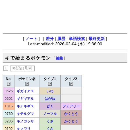
[
ノート
] [
差分
|
履歴
|
単語検索
|
最終更新
]
Last-modified: 2026-02-04 (水) 19:36:00
キで始まるポケモン
[
編集
]
+
表記の凡例
No.
ポケモン名
タイプ1
タイプ2
0526
ギガイアス
いわ
0601
ギギギアル
はがね
1016
キチキギス
どく
フェアリー
0760
キテルグマ
ノーマル
かくとう
0286
キノガッサ
くさ
かくとう
0192
キマワリ
くさ