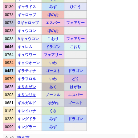
0130
ギャラドス
みず
ひこう
0078
ギャロップ
ほのお
0078
Gギャロップ
エスパー
フェアリー
0038
キュウコン
ほのお
0038
Aキュウコン
こおり
フェアリー
0646
キュレム
ドラゴン
こおり
0764
キュワワー
フェアリー
0934
キョジオーン
いわ
0487
ギラティナ
ゴースト
ドラゴン
0970
キラフロル
いわ
どく
0625
キリキザン
あく
はがね
0203
キリンリキ
ノーマル
エスパー
0681
ギルガルド
はがね
ゴースト
0182
キレイハナ
くさ
0230
キングドラ
みず
ドラゴン
0099
キングラー
みず