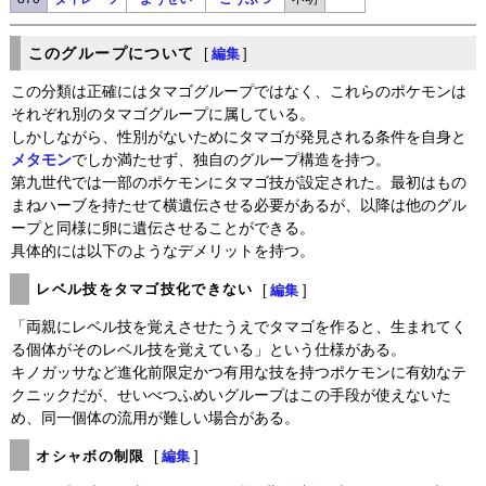
このグループについて
[
編集
]
この分類は正確にはタマゴグループではなく、これらのポケモンは
それぞれ別のタマゴグループに属している。
しかしながら、性別がないためにタマゴが発見される条件を自身と
メタモン
でしか満たせず、独自のグループ構造を持つ。
第九世代では一部のポケモンにタマゴ技が設定された。最初はもの
まねハーブを持たせて横遺伝させる必要があるが、以降は他のグル
ープと同様に卵に遺伝させることができる。
具体的には以下のようなデメリットを持つ。
レベル技をタマゴ技化できない
[
編集
]
「両親にレベル技を覚えさせたうえでタマゴを作ると、生まれてく
る個体がそのレベル技を覚えている」という仕様がある。
キノガッサなど進化前限定かつ有用な技を持つポケモンに有効なテ
クニックだが、せいべつふめいグループはこの手段が使えないた
め、同一個体の流用が難しい場合がある。
オシャボの制限
[
編集
]