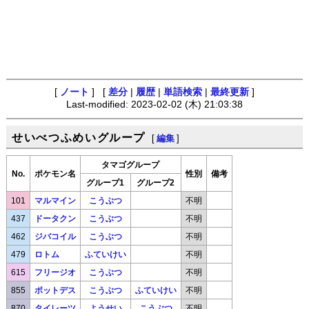
[
ノート
] [
差分
|
履歴
|
単語検索
|
最終更新
]
Last-modified: 2023-02-02 (木) 21:03:38
せいべつふめいグループ
[
編集
]
タマゴグループ
No.
ポケモン名
性別
備考
グループ1
グループ2
101
マルマイン
こうぶつ
不明
437
ドータクン
こうぶつ
不明
462
ジバコイル
こうぶつ
不明
479
ロトム
ふていけい
不明
615
フリージオ
こうぶつ
不明
855
ポットデス
こうぶつ
ふていけい
不明
870
タイレーツ
ようせい
こうぶつ
不明