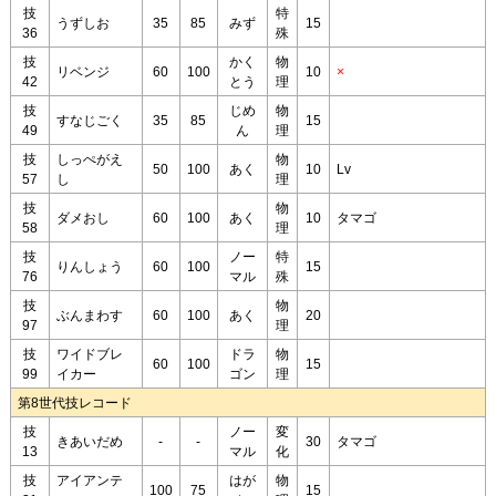
技
特
うずしお
35
85
みず
15
36
殊
技
かく
物
リベンジ
60
100
10
×
42
とう
理
技
じめ
物
すなじごく
35
85
15
49
ん
理
技
しっぺがえ
物
50
100
あく
10
Lv
57
し
理
技
物
ダメおし
60
100
あく
10
タマゴ
58
理
技
ノー
特
りんしょう
60
100
15
76
マル
殊
技
物
ぶんまわす
60
100
あく
20
97
理
技
ワイドブレ
ドラ
物
60
100
15
99
イカー
ゴン
理
第8世代技レコード
技
ノー
変
きあいだめ
-
-
30
タマゴ
13
マル
化
技
アイアンテ
はが
物
100
75
15