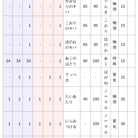
かみな
で
物
-
-
1
-
-
1
りのキ
65
95
ん
15
理
バ
き
こ
こおり
物
-
-
1
-
-
1
65
95
お
15
のキバ
理
り
ほ
ほのお
物
-
-
1
-
-
1
65
95
の
15
のキバ
理
お
あくの
あ
特
24
24
24
-
-
1
80
100
15
はどう
く
殊
は
てっぺ
変
-
1
1
-
1
1
-
-
が
15
き
化
ね
ノ
たいあ
ー
物
1
1
1
1
1
1
40
100
35
たり
マ
理
ル
ノ
にらみ
ー
変
1
1
1
1
1
1
-
100
30
つける
マ
化
ル