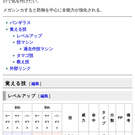
ので気を付けたい。
メガシンカすると防御を中心に全能力が強化される。
バンギラス
覚える技
レベルアップ
技マシン
過去作技マシン
タマゴ技
教え技
外部リンク
覚える技
[
編集
]
レベルアップ
[
編集
]
8th
9th
タ
威
命
分
備
ヨー
サナ
バン
ヨー
サナ
バン
技
イ
PP
力
中
類
考
ギラ
ギラ
ギラ
ギラ
ギラ
ギラ
プ
ス
ス
ス
ス
ス
ス