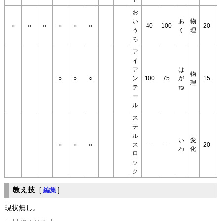
お
い
あ
物
○
○
○
○
○
○
40
100
20
×
う
く
理
ち
ア
イ
8
ア
は
物
○
○
○
ン
100
75
が
15
理
テ
ね
3
ー
ル
ス
テ
ル
い
変
○
○
○
ス
-
-
20
わ
化
1
ロ
ッ
ク
教え技
[
編集
]
現状無し。