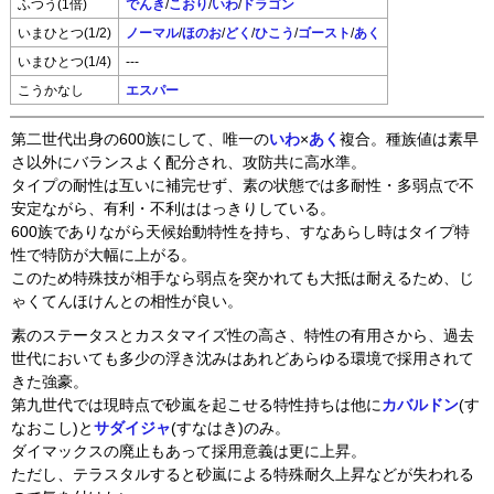
ふつう(1倍)
でんき
/
こおり
/
いわ
/
ドラゴン
いまひとつ(1/2)
ノーマル
/
ほのお
/
どく
/
ひこう
/
ゴースト
/
あく
いまひとつ(1/4)
---
こうかなし
エスパー
第二世代出身の600族にして、唯一の
いわ
×
あく
複合。種族値は素早
さ以外にバランスよく配分され、攻防共に高水準。
タイプの耐性は互いに補完せず、素の状態では多耐性・多弱点で不
安定ながら、有利・不利ははっきりしている。
600族でありながら天候始動特性を持ち、すなあらし時はタイプ特
性で特防が大幅に上がる。
このため特殊技が相手なら弱点を突かれても大抵は耐えるため、じ
ゃくてんほけんとの相性が良い。
素のステータスとカスタマイズ性の高さ、特性の有用さから、過去
世代においても多少の浮き沈みはあれどあらゆる環境で採用されて
きた強豪。
第九世代では現時点で砂嵐を起こせる特性持ちは他に
カバルドン
(す
なおこし)と
サダイジャ
(すなはき)のみ。
ダイマックスの廃止もあって採用意義は更に上昇。
ただし、テラスタルすると砂嵐による特殊耐久上昇などが失われる