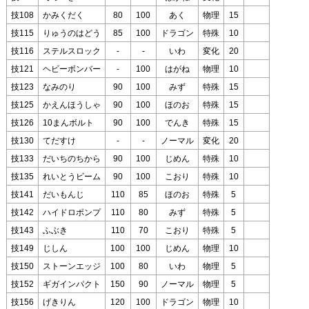
技108
かみくだく
80
100
あく
物理
15
技115
りゅうのはどう
85
100
ドラゴン
特殊
10
技116
ステルスロック
-
-
いわ
変化
20
技121
ヘビーボンバー
-
100
はがね
物理
10
技123
なみのり
90
100
みず
特殊
15
技125
かえんほうしゃ
90
100
ほのお
特殊
15
技126
10まんボルト
90
100
でんき
特殊
15
技130
てだすけ
-
-
ノーマル
変化
20
技133
だいちのちから
90
100
じめん
特殊
10
技135
れいとうビーム
90
100
こおり
特殊
10
技141
だいもんじ
110
85
ほのお
特殊
5
技142
ハイドロポンプ
110
80
みず
特殊
5
技143
ふぶき
110
70
こおり
特殊
5
技149
じしん
100
100
じめん
物理
10
技150
ストーンエッジ
100
80
いわ
物理
5
技152
ギガインパクト
150
90
ノーマル
物理
5
技156
げきりん
120
100
ドラゴン
物理
10