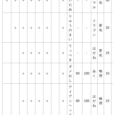
○
○
○
○
○
○
○
い
-
-
30
マ
化
だ
ル
め
り
ゅ
ド
う
ラ
変
○
○
○
○
○
○
-
-
20
の
ゴ
化
1
ま
ン
い
て
は
L
っ
変
○
○
○
○
○
-
-
が
15
ぺ
化
ね
1
き
ダ
メ
あ
物
○
○
○
○
○
60
100
10
お
く
理
し
ア
イ
ア
は
物
○
○
○
○
○
ン
80
100
が
15
理
0
ヘ
ね
ッ
ド