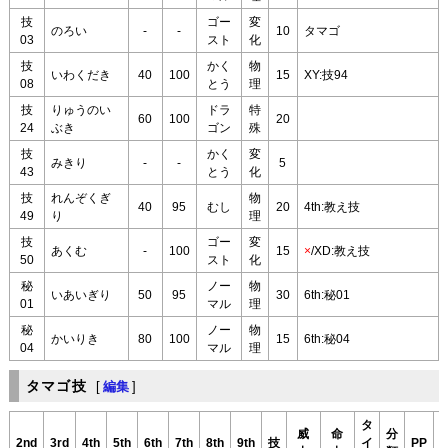
技
ゴー
変
のろい
-
-
10
タマゴ
03
スト
化
技
かく
物
いわくだき
40
100
15
XY:技94
08
とう
理
技
りゅうのい
ドラ
特
60
100
20
24
ぶき
ゴン
殊
技
かく
変
みきり
-
-
5
43
とう
化
技
れんぞくぎ
物
40
95
むし
20
4th:教え技
49
り
理
技
ゴー
変
あくむ
-
100
15
×
/XD:教え技
50
スト
化
秘
ノー
物
いあいぎり
50
95
30
6th:秘01
01
マル
理
秘
ノー
物
かいりき
80
100
15
6th:秘04
04
マル
理
タマゴ技
[
編集
]
タ
威
命
分
2nd
3rd
4th
5th
6th
7th
8th
9th
技
イ
PP