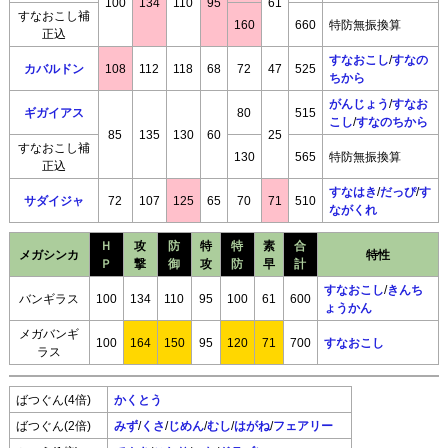
100
134
110
95
61
すなおこし補
160
660
特防無振換算
正込
すなおこし
/
すなの
カバルドン
108
112
118
68
72
47
525
ちから
がんじょう
/
すなお
ギガイアス
80
515
こし
/
すなのちから
85
135
130
60
25
すなおこし補
130
565
特防無振換算
正込
すなはき
/
だっぴ
/
す
サダイジャ
72
107
125
65
70
71
510
ながくれ
Ｈ
攻
防
特
特
素
合
メガシンカ
特性
Ｐ
撃
御
攻
防
早
計
すなおこし
/
きんち
バンギラス
100
134
110
95
100
61
600
ょうかん
メガバンギ
100
164
150
95
120
71
700
すなおこし
ラス
ばつぐん(4倍)
かくとう
ばつぐん(2倍)
みず
/
くさ
/
じめん
/
むし
/
はがね
/
フェアリー