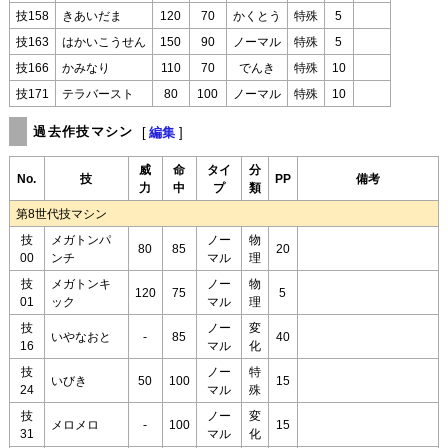
技158
きあいだま
120
70
かくとう
特殊
5
技163
はかいこうせん
150
90
ノーマル
特殊
5
技166
かみなり
110
70
でんき
特殊
10
技171
テラバースト
80
100
ノーマル
特殊
10
過去作技マシン
[
編集
]
威
命
タイ
分
No.
技
PP
備考
力
中
プ
類
第8世代技マシン
技
メガトンパ
ノー
物
80
85
20
00
ンチ
マル
理
技
メガトンキ
ノー
物
120
75
5
01
ック
マル
理
技
ノー
変
いやなおと
-
85
40
16
マル
化
技
ノー
特
いびき
50
100
15
24
マル
殊
技
ノー
変
メロメロ
-
100
15
31
マル
化