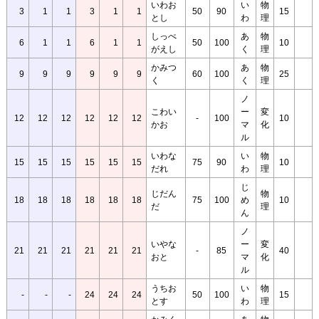
いわお
い
物
3
1
1
3
1
1
50
90
15
とし
わ
理
しっぺ
あ
物
6
1
1
6
1
1
50
100
10
がえし
く
理
かみつ
あ
物
9
9
9
9
9
9
60
100
25
く
く
理
ノ
こわい
ー
変
12
12
12
12
12
12
-
100
10
かお
マ
化
ル
いわな
い
物
15
15
15
15
15
15
75
90
10
だれ
わ
理
じ
じだん
物
18
18
18
18
18
18
75
100
め
10
だ
理
ん
ノ
いやな
ー
変
21
21
21
21
21
21
-
85
40
おと
マ
化
ル
うちお
い
物
-
-
-
24
24
24
50
100
15
とす
わ
理