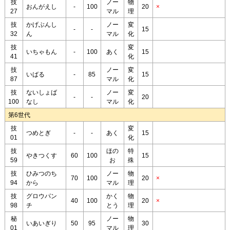
技
ノー
物
おんがえし
-
100
20
×
27
マル
理
技
かげぶんし
ノー
変
-
-
15
32
ん
マル
化
技
変
いちゃもん
-
100
あく
15
41
化
技
ノー
変
いばる
-
85
15
87
マル
化
技
ないしょば
ノー
変
-
-
20
100
なし
マル
化
第6世代
技
変
つめとぎ
-
-
あく
15
01
化
技
ほの
特
やきつくす
60
100
15
59
お
殊
技
ひみつのち
ノー
物
70
100
20
×
94
から
マル
理
技
グロウパン
かく
物
40
100
20
×
98
チ
とう
理
秘
ノー
物
いあいぎり
50
95
30
01
マル
理