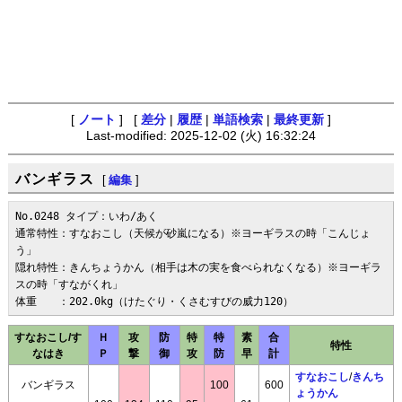
[
ノート
] [
差分
|
履歴
|
単語検索
|
最終更新
]
Last-modified: 2025-12-02 (火) 16:32:24
バンギラス
[
編集
]
No.0248 タイプ：いわ/あく

通常特性：すなおこし（天候が砂嵐になる）※ヨーギラスの時「こんじょ
う」

隠れ特性：きんちょうかん（相手は木の実を食べられなくなる）※ヨーギラ
スの時「すながくれ」

体重　　：202.0kg（けたぐり・くさむすびの威力120）
すなおこし/す
Ｈ
攻
防
特
特
素
合
特性
なはき
Ｐ
撃
御
攻
防
早
計
すなおこし
/
きんち
バンギラス
100
600
ょうかん