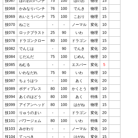
技067
ほのおのパンチ
75
100
ほのお
物理
15
技068
かみなりパンチ
76
100
でんき
物理
15
技069
れいとうパンチ
75
100
こおり
物理
15
技070
ねごと
-
-
ノーマル
変化
10
技076
ロックブラスト
25
90
いわ
物理
10
技078
ドラゴンクロー
80
100
ドラゴン
物理
15
技082
でんじは
-
90
でんき
変化
20
技084
じだんだ
75
100
じめん
物理
10
技085
ねむる
-
-
エスパー
変化
5
技086
いわなだれ
75
90
いわ
物理
10
技087
ちょうはつ
-
100
あく
変化
20
技089
ボディプレス
80
100
かくとう
物理
10
技094
あくのはどう
80
100
あく
特殊
15
技099
アイアンヘッド
80
100
はがね
物理
15
技100
りゅうのまい
-
-
ドラゴン
変化
20
技101
パワージェム
80
100
いわ
特殊
20
技103
みがわり
-
-
ノーマル
変化
10
技104
てっぺき
-
-
はがね
変化
15