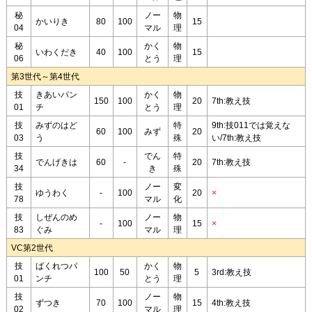
秘
ノー
物
かいりき
80
100
15
04
マル
理
秘
かく
物
いわくだき
40
100
15
06
とう
理
第3世代～第4世代
技
きあいパン
かく
物
150
100
20
7th:教え技
01
チ
とう
理
技
みずのはど
特
9th:技011では覚えな
60
100
みず
20
03
う
殊
い/7th:教え技
技
でん
特
でんげきは
60
-
20
7th:教え技
34
き
殊
技
ノー
変
ゆうわく
-
100
20
×
78
マル
化
技
しぜんのめ
ノー
物
-
100
15
×
83
ぐみ
マル
理
VC第2世代
技
ばくれつパ
かく
物
100
50
5
3rd:教え技
01
ンチ
とう
理
技
ノー
物
ずつき
70
100
15
4th:教え技
02
マル
理