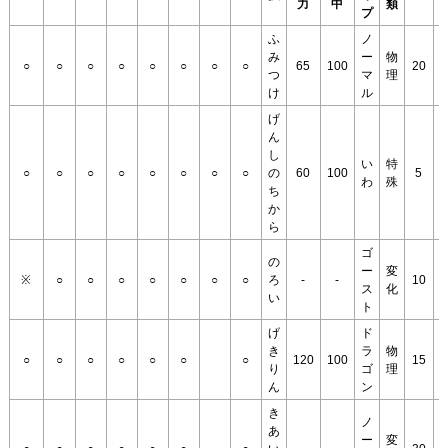
力
中
類
プ
ふ
ノ
み
ー
物
○
○
○
○
○
○
○
○
65
100
20
つ
マ
理
け
ル
げ
ん
し
い
特
○
○
○
○
○
○
○
○
の
60
100
5
わ
殊
ち
か
ら
ゴ
の
ー
変
※
○
○
○
○
○
○
○
ろ
-
-
10
ス
化
い
ト
げ
ド
き
ラ
物
○
○
○
○
○
○
○
120
100
15
り
ゴ
理
1
ん
ン
き
ノ
あ
ー
変