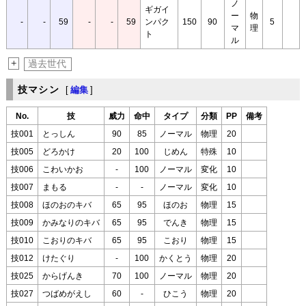
ノ
ギガイ
ー
物
-
-
59
-
-
59
ンパク
150
90
5
マ
理
ト
ル
+
過去世代
技マシン
[
編集
]
No.
技
威力
命中
タイプ
分類
PP
備考
技001
とっしん
90
85
ノーマル
物理
20
技005
どろかけ
20
100
じめん
特殊
10
技006
こわいかお
-
100
ノーマル
変化
10
技007
まもる
-
-
ノーマル
変化
10
技008
ほのおのキバ
65
95
ほのお
物理
15
技009
かみなりのキバ
65
95
でんき
物理
15
技010
こおりのキバ
65
95
こおり
物理
15
技012
けたぐり
-
100
かくとう
物理
20
技025
からげんき
70
100
ノーマル
物理
20
技027
つばめがえし
60
-
ひこう
物理
20