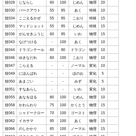
技028
じならし
60
100
じめん
物理
20
技030
バークアウト
55
95
あく
特殊
10
技034
こごえるかぜ
55
95
こおり
特殊
15
技035
マッドショット
55
95
じめん
特殊
15
技036
がんせきふうじ
60
95
いわ
物理
15
技043
なげつける
-
100
あく
物理
10
技044
ドラゴンテール
60
90
ドラゴン
物理
10
技046
ゆきなだれ
60
100
こおり
物理
10
技047
こらえる
-
-
ノーマル
変化
10
技049
にほんばれ
-
-
ほのお
変化
5
技050
あまごい
-
-
みず
変化
5
技051
すなあらし
-
-
いわ
変化
10
技055
あなをほる
80
100
じめん
物理
10
技058
かわらわり
75
100
かくとう
物理
15
技061
シャドークロー
70
100
ゴースト
物理
15
技062
イカサマ
95
100
あく
物理
15
技066
のしかかり
85
100
ノーマル
物理
15