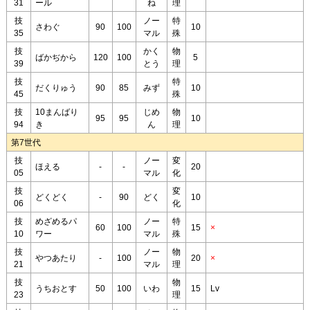
31
ール
ね
理
技
ノー
特
さわぐ
90
100
10
35
マル
殊
技
かく
物
ばかぢから
120
100
5
39
とう
理
技
特
だくりゅう
90
85
みず
10
45
殊
技
10まんばり
じめ
物
95
95
10
94
き
ん
理
第7世代
技
ノー
変
ほえる
-
-
20
05
マル
化
技
変
どくどく
-
90
どく
10
06
化
技
めざめるパ
ノー
特
60
100
15
×
10
ワー
マル
殊
技
ノー
物
やつあたり
-
100
20
×
21
マル
理
技
物
うちおとす
50
100
いわ
15
Lv
23
理