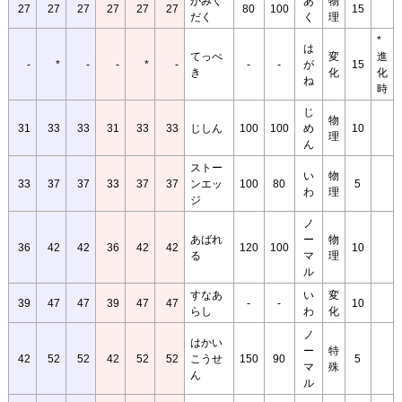
かみく
あ
物
27
27
27
27
27
27
80
100
15
だく
く
理
*
は
てっぺ
変
進
-
*
-
-
*
-
-
-
が
15
き
化
化
ね
時
じ
物
31
33
33
31
33
33
じしん
100
100
め
10
理
ん
ストー
い
物
33
37
37
33
37
37
ンエッ
100
80
5
わ
理
ジ
ノ
あばれ
ー
物
36
42
42
36
42
42
120
100
10
る
マ
理
ル
すなあ
い
変
39
47
47
39
47
47
-
-
10
らし
わ
化
ノ
はかい
ー
特
42
52
52
42
52
52
こうせ
150
90
5
マ
殊
ん
ル