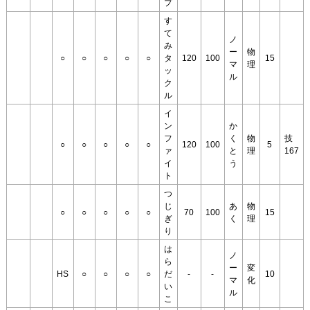
プ
す
て
ノ
み
ー
物
○
○
○
○
○
タ
120
100
15
マ
理
ッ
ル
ク
ル
イ
ン
か
フ
く
物
技
○
○
○
○
○
120
100
5
ァ
と
理
167
イ
う
ト
つ
じ
あ
物
○
○
○
○
○
70
100
15
ぎ
く
理
り
は
ノ
ら
ー
変
HS
○
○
○
○
だ
-
-
10
マ
化
い
ル
こ