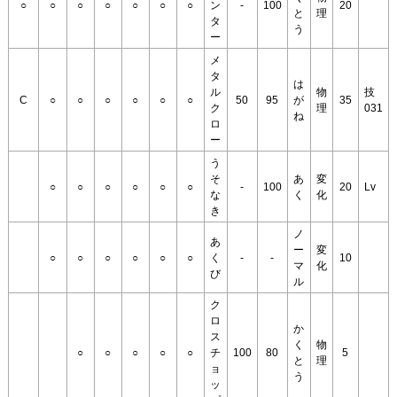
○
○
○
○
○
○
○
ン
-
100
20
と
理
タ
う
ー
メ
タ
は
ル
物
技
C
○
○
○
○
○
○
50
95
が
35
ク
理
031
ね
ロ
ー
う
そ
あ
変
○
○
○
○
○
○
-
100
20
Lv
な
く
化
き
ノ
あ
ー
変
○
○
○
○
○
○
く
-
-
10
マ
化
び
ル
ク
ロ
か
ス
く
物
○
○
○
○
○
チ
100
80
5
と
理
ョ
う
ッ