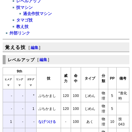
レベルアップ
技マシン
過去作技マシン
タマゴ技
教え技
外部リンク
覚える技
[
編集
]
レベルアップ
[
編集
]
9th
威
命
分
技
タイプ
PP
備考
ヒメグ
リング
ガチグ
力
中
類
マ
マ
マ
物
*進化
-
-
*
ぶちかまし
120
100
じめん
5
理
時
物
-
-
1
ぶちかまし
120
100
じめん
5
理
物
技
1
-
-
なげつける
-
100
あく
10
理
043
物