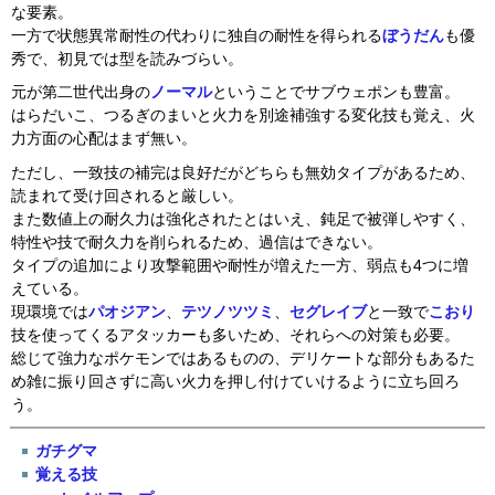
な要素。
一方で状態異常耐性の代わりに独自の耐性を得られる
ぼうだん
も優
秀で、初見では型を読みづらい。
元が第二世代出身の
ノーマル
ということでサブウェポンも豊富。
はらだいこ、つるぎのまいと火力を別途補強する変化技も覚え、火
力方面の心配はまず無い。
ただし、一致技の補完は良好だがどちらも無効タイプがあるため、
読まれて受け回されると厳しい。
また数値上の耐久力は強化されたとはいえ、鈍足で被弾しやすく、
特性や技で耐久力を削られるため、過信はできない。
タイプの追加により攻撃範囲や耐性が増えた一方、弱点も4つに増
えている。
現環境では
パオジアン
、
テツノツツミ
、
セグレイブ
と一致で
こおり
技を使ってくるアタッカーも多いため、それらへの対策も必要。
総じて強力なポケモンではあるものの、デリケートな部分もあるた
め雑に振り回さずに高い火力を押し付けていけるように立ち回ろ
う。
ガチグマ
覚える技