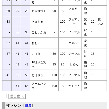
25
25
25
-
-
ノーマル
20
る
化
フェアリ
物
29
29
29
じゃれつく
90
90
10
ー
理
フェアリ
変
技
33
-
-
あまえる
-
100
20
ー
化
002
変
-
35
35
こわいかお
-
100
ノーマル
10
化
変
37
41
41
ねむる
-
-
エスパー
10
化
特
37
41
41
いびき
50
100
ノーマル
15
殊
10まんばり
物
-
48
48
95
95
じめん
10
き
理
物
41
56
56
あばれる
120
100
ノーマル
10
理
アームハン
物
-
64
64
100
90
かくとう
10
マー
理
+
過去世代
技マシン
[
編集
]