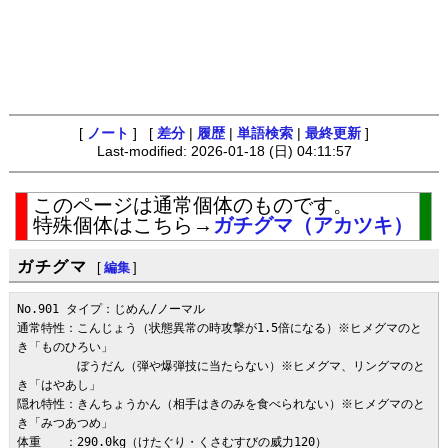
[
ノート
] [
差分
|
履歴
|
単語検索
|
最終更新
]
Last-modified: 2026-01-18 (日) 04:11:57
このページは通常個体のものです。
特殊個体はこちら→
ガチグマ（アカツキ）
ガチグマ
[
編集
]
No.901 タイプ：じめん/ノーマル

通常特性：こんじょう（状態異常の時攻撃が1.5倍になる）※ヒメグマのと
き「ものひろい」

　　　　　ぼうだん（弾や爆弾技に当たらない）※ヒメグマ、リングマのと
き「はやあし」

隠れ特性：きんちょうかん（相手はきのみを食べられない）※ヒメグマのと
き「みつあつめ」

体重　　：290.0kg（けたぐり・くさむすびの威力120）