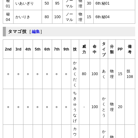
秘
ノー
物
いあいぎり
50
95
30
6th:秘01
01
マル
理
秘
ノー
物
かいりき
80
100
15
6th:秘04
04
マル
理
タマゴ技
[
編集
]
タ
威
命
分
備
2nd
3rd
4th
5th
6th
7th
9th
技
イ
PP
力
中
類
考
プ
か
み
あ
物
技
○
○
○
○
○
○
○
く
80
100
15
く
理
108
だ
く
ち
き
か
ゅ
く
物
○
○
○
○
○
○
○
-
100
20
う
と
理
な
う
げ
カ
か
ウ
く
物