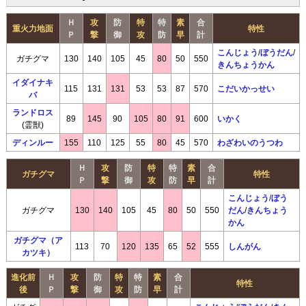
Ｈ
攻
防
特
特
素
合
重火力地面
特性
Ｐ
撃
御
攻
防
早
計
こんじょう
/
ぼうだん
/
ガチグマ
130
140
105
45
80
50
550
きんちょうかん
イダイナキ
115
131
131
53
53
87
570
こだいかっせい
バ
ランドロス
89
145
90
105
80
91
600
いかく
(霊獣)
ディンルー
155
110
125
55
80
45
570
わざわいのうつわ
Ｈ
攻
防
特
特
素
合
ガチグマ
特性
Ｐ
撃
御
攻
防
早
計
こんじょう
/
ぼう
ガチグマ
130
140
105
45
80
50
550
だん
/
きんちょう
かん
ガチグマ（ア
113
70
120
135
65
52
555
しんがん
カツキ）
進化前
Ｈ
攻
防
特
特
素
合
特性
後
Ｐ
撃
御
攻
防
早
計