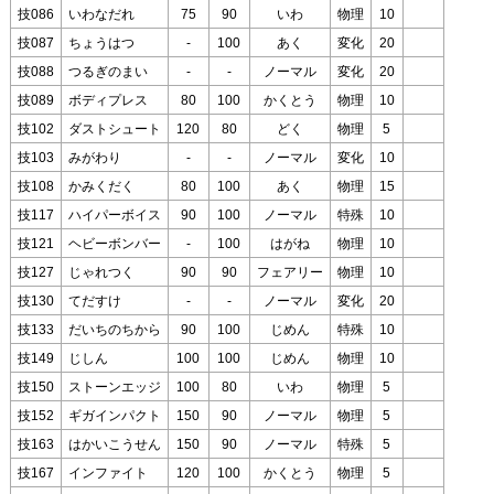
技086
いわなだれ
75
90
いわ
物理
10
技087
ちょうはつ
-
100
あく
変化
20
技088
つるぎのまい
-
-
ノーマル
変化
20
技089
ボディプレス
80
100
かくとう
物理
10
技102
ダストシュート
120
80
どく
物理
5
技103
みがわり
-
-
ノーマル
変化
10
技108
かみくだく
80
100
あく
物理
15
技117
ハイパーボイス
90
100
ノーマル
特殊
10
技121
ヘビーボンバー
-
100
はがね
物理
10
技127
じゃれつく
90
90
フェアリー
物理
10
技130
てだすけ
-
-
ノーマル
変化
20
技133
だいちのちから
90
100
じめん
特殊
10
技149
じしん
100
100
じめん
物理
10
技150
ストーンエッジ
100
80
いわ
物理
5
技152
ギガインパクト
150
90
ノーマル
物理
5
技163
はかいこうせん
150
90
ノーマル
特殊
5
技167
インファイト
120
100
かくとう
物理
5