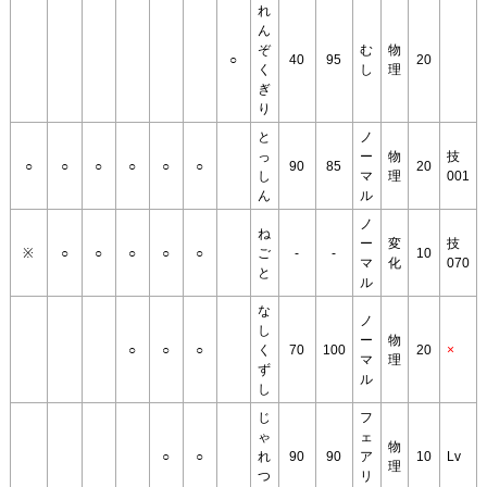
れ
ん
ぞ
む
物
○
40
95
20
く
し
理
ぎ
り
と
ノ
っ
ー
物
技
○
○
○
○
○
○
90
85
20
し
マ
理
001
ん
ル
ノ
ね
ー
変
技
※
○
○
○
○
○
ご
-
-
10
マ
化
070
と
ル
な
ノ
し
ー
物
○
○
○
く
70
100
20
×
マ
理
ず
ル
し
じ
フ
ゃ
ェ
物
○
○
れ
90
90
ア
10
Lv
理
つ
リ