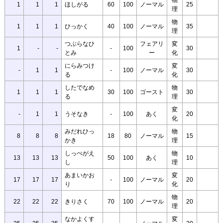
1
1
1
ほしがる
60
100
ノーマル
25
理
物
1
1
1
ひっかく
40
100
ノーマル
35
理
つぶらなひ
フェアリ
変
1
-
-
-
100
30
とみ
ー
化
にらみつけ
変
-
1
1
-
100
ノーマル
30
る
化
したでなめ
物
1
1
1
30
100
ゴースト
30
る
理
変
-
1
1
うそなき
-
100
あく
20
化
みだれひっ
物
8
8
8
18
80
ノーマル
15
かき
理
しっぺがえ
物
13
13
13
50
100
あく
10
し
理
あまいかお
変
17
17
17
-
100
ノーマル
20
り
化
物
22
22
22
きりさく
70
100
ノーマル
20
理
なかよくす
変