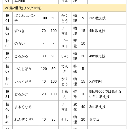
08
ム(4th)
マル
理
VC第2世代(リングマ時)
技
ばくれつパン
かく
物
100
50
5
3rd:教え技
01
チ
とう
理
技
ノー
物
ずつき
70
100
15
4th:教え技
02
マル
理
技
ゴー
変
のろい
-
-
10
03
スト
化
技
物
ころがる
30
90
いわ
20
4th:教え技
04
理
技
でん
特
でんじほう
120
50
5
07
き
殊
技
かく
物
いわくだき
40
100
15
XY:技94
08
とう
理
技
じめ
特
9th:技005では覚えな
どろかけ
20
100
10
31
ん
殊
い/4th:教え技
技
ノー
変
まるくなる
-
-
40
3rd:教え技
40
マル
化
技
物
れんぞくぎり
40
95
むし
20
タマゴ
49
理