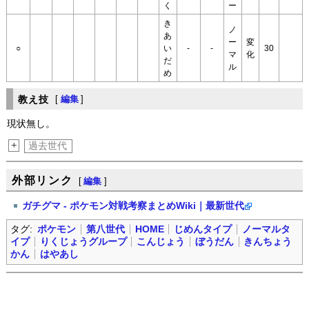
く
ー
き
ノ
あ
ー
変
○
い
-
-
30
マ
化
だ
ル
め
教え技
[
編集
]
現状無し。
+
過去世代
外部リンク
[
編集
]
ガチグマ - ポケモン対戦考察まとめWiki｜最新世代
タグ:
ポケモン
第八世代
HOME
じめんタイプ
ノーマルタ
イプ
りくじょうグループ
こんじょう
ぼうだん
きんちょう
かん
はやあし