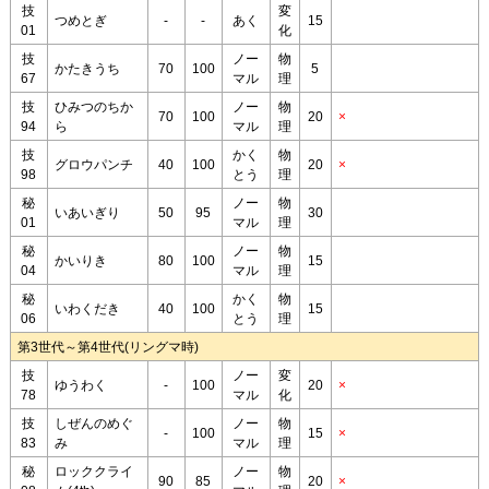
技
変
つめとぎ
-
-
あく
15
01
化
技
ノー
物
かたきうち
70
100
5
67
マル
理
技
ひみつのちか
ノー
物
70
100
20
×
94
ら
マル
理
技
かく
物
グロウパンチ
40
100
20
×
98
とう
理
秘
ノー
物
いあいぎり
50
95
30
01
マル
理
秘
ノー
物
かいりき
80
100
15
04
マル
理
秘
かく
物
いわくだき
40
100
15
06
とう
理
第3世代～第4世代(リングマ時)
技
ノー
変
ゆうわく
-
100
20
×
78
マル
化
技
しぜんのめぐ
ノー
物
-
100
15
×
83
み
マル
理
秘
ロッククライ
ノー
物
90
85
20
×