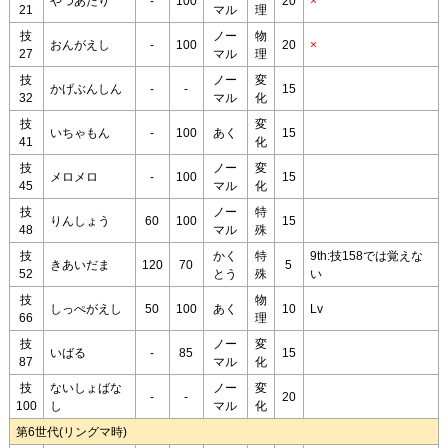
やつあたり
-
100
20
×
21
マル
理
技
ノー
物
おんがえし
-
100
20
×
27
マル
理
技
ノー
変
かげぶんしん
-
-
15
32
マル
化
技
変
いちゃもん
-
100
あく
15
41
化
技
ノー
変
メロメロ
-
100
15
45
マル
化
技
ノー
特
りんしょう
60
100
15
48
マル
殊
技
かく
特
9th:技158では覚えな
きあいだま
120
70
5
52
とう
殊
い
技
物
しっぺがえし
50
100
あく
10
Lv
66
理
技
ノー
変
いばる
-
85
15
87
マル
化
技
ないしょばな
ノー
変
-
-
20
100
し
マル
化
第6世代(リングマ時)