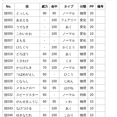
No.
技
威力
命中
タイプ
分類
PP
備考
技001
とっしん
90
85
ノーマル
物理
20
技002
あまえる
-
100
フェアリー
変化
20
技003
うそなき
-
100
あく
変化
20
技006
こわいかお
-
100
ノーマル
変化
10
技007
まもる
-
-
ノーマル
変化
10
技012
けたぐり
-
100
かくとう
物理
20
技018
どろぼう
60
100
あく
物理
25
技020
くさわけ
50
100
くさ
物理
20
技025
からげんき
70
100
ノーマル
物理
20
技027
つばめがえし
60
-
ひこう
物理
20
技028
じならし
60
100
じめん
物理
20
技031
メタルクロー
50
95
はがね
物理
35
技032
スピードスター
60
-
ノーマル
特殊
20
技036
がんせきふうじ
60
95
いわ
物理
15
技043
なげつける
-
100
あく
物理
10
技046
ゆきなだれ
60
100
こおり
物理
10