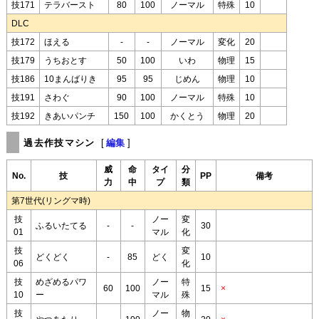
技171
テラバースト
80
100
ノーマル
特殊
10
DLC
技172
ほえる
-
-
ノーマル
変化
20
技179
うちおとす
50
100
いわ
物理
15
技186
10まんばりき
95
95
じめん
物理
10
技191
さわぐ
90
100
ノーマル
特殊
10
技192
きあいパンチ
150
100
かくとう
物理
20
過去作技マシン
[
編集
]
威
命
タイ
分
No.
技
PP
備考
力
中
プ
類
第7世代(リングマ時)
技
ノー
変
ふるいたてる
-
-
30
01
マル
化
技
変
どくどく
-
85
どく
10
06
化
技
めざめるパワ
ノー
特
60
100
15
×
10
ー
マル
殊
技
ノー
物