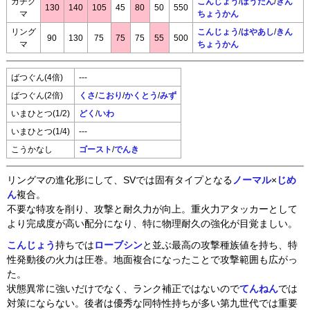
ガチグ
こんじょう
/
ぼうだん
/
きん
130
140
105
45
80
50
550
マ
ちょうかん
リング
こんじょう
/
はやあし
/
きん
90
130
75
75
75
55
500
マ
ちょうかん
ばつぐん(4倍)
---
ばつぐん(2倍)
くさ
/
こおり
/
かくとう
/
みず
いまひとつ(1/2)
どく
/
いわ
いまひとつ(1/4)
---
こうかなし
ゴースト
/
でんき
リングマの進化形にして、SVでは固有タイプとなる
ノーマル
×
じめ
ん
複合。
不要な特攻を削り、攻撃と耐久力が向上。重火力アタッカーとして
より完成度が高い配分になり、特に物理耐久の強化が目覚ましい。
こんじょう
持ちでは
ローブシン
と並ぶ最高の攻撃種族値を持ち、特
性発動後の火力は圧巻。地面複合になったことで攻撃範囲も広がっ
た。
状態異常に強いだけでなく、ランク補正ではないので
てんねん
では
対策にならない。後者は優秀な同特性持ちが多い第九世代では重要