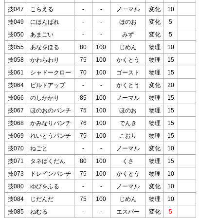
技047
こらえる
-
-
ノーマル
変化
10
技049
にほんばれ
-
-
ほのお
変化
5
技050
あまごい
-
-
みず
変化
5
技055
あなをほる
80
100
じめん
物理
10
技058
かわらわり
75
100
かくとう
物理
15
技061
シャドークロー
70
100
ゴースト
物理
15
技064
ビルドアップ
-
-
かくとう
変化
20
技066
のしかかり
85
100
ノーマル
物理
15
技067
ほのおのパンチ
75
100
ほのお
物理
15
技068
かみなりパンチ
76
100
でんき
物理
15
技069
れいとうパンチ
75
100
こおり
物理
15
技070
ねごと
-
-
ノーマル
変化
10
技071
タネばくだん
80
100
くさ
物理
15
技073
ドレインパンチ
75
100
かくとう
物理
10
技080
ゆびをふる
-
-
ノーマル
変化
10
技084
じだんだ
75
100
じめん
物理
10
技085
ねむる
-
-
エスパー
変化
5