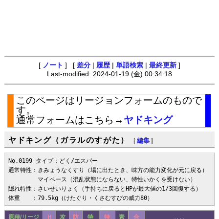
[
ノート
] [
差分
|
履歴
|
単語検索
|
最終更新
]
Last-modified: 2024-01-19 (金) 00:34:18
このページはリージョンフォームのもので
す。
通常フォームはこちら→
ヤドキング
ヤドキング（ガラルのすがた）
[
編集
]
No.0199 タイプ：どく/エスパー

通常特性：きみょうなくすり（場に出たとき、味方の能力変化が元に戻る）

　　　　　マイペース（混乱状態にならない、特性いかくを受けない）

隠れ特性：さいせいりょく（手持ちに戻るとHPが最大値の1/3回復する）

体重　　：79.5kg（けたぐり・くさむすびの威力80）
原種/リージ
Ｈ
攻
防
特
特
素
合