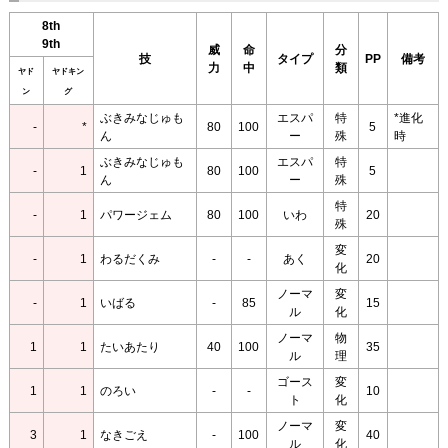
8th
9th
威
命
分
技
タイプ
PP
備考
力
中
類
ヤド
ヤドキン
ン
グ
ぶきみなじゅも
エスパ
特
*進化
-
*
80
100
5
ん
ー
殊
時
ぶきみなじゅも
エスパ
特
-
1
80
100
5
ん
ー
殊
特
-
1
パワージェム
80
100
いわ
20
殊
変
-
1
わるだくみ
-
-
あく
20
化
ノーマ
変
-
1
いばる
-
85
15
ル
化
ノーマ
物
1
1
たいあたり
40
100
35
ル
理
ゴース
変
1
1
のろい
-
-
10
ト
化
ノーマ
変
3
1
なきごえ
-
100
40
ル
化