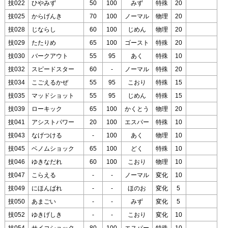
技022
ひやみず
50
100
みず
特殊
20
技025
からげんき
70
100
ノーマル
物理
20
技028
じならし
60
100
じめん
物理
20
技029
たたりめ
65
100
ゴースト
特殊
20
技030
バークアウト
55
95
あく
特殊
10
技032
スピードスター
60
-
ノーマル
特殊
20
技034
こごえるかぜ
55
95
こおり
特殊
15
技035
マッドショット
55
95
じめん
特殊
15
技039
ローキック
65
100
かくとう
物理
20
技041
アシストパワー
20
100
エスパー
特殊
10
技043
なげつける
-
100
あく
物理
10
技045
ベノムショック
65
100
どく
特殊
10
技046
ゆきなだれ
60
100
こおり
物理
10
技047
こらえる
-
-
ノーマル
変化
10
技049
にほんばれ
-
-
ほのお
変化
5
技050
あまごい
-
-
みず
変化
5
技052
ゆきげしき
-
-
こおり
変化
10
技054
サイコショック
80
100
エスパー
特殊
10