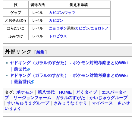
技
習得方法
覚える系統
ゲップ
レベル
カビゴン
/
ウッウ
とおせんぼう
レベル
カビゴン
はらだいこ
レベル
ニョロボン
系統/
カビゴン
/
ニョロトノ
ふみつけ
レベル
トロピウス
外部リンク
[
編集
]
ヤドキング（ガラルのすがた） - ポケモン対戦考察まとめWiki
｜前世代
ヤドキング（ガラルのすがた） - ポケモン対戦考察まとめWiki
｜最新世代
タグ:
ポケモン
第八世代
HOME
どくタイプ
エスパータイ
プ
リージョンフォーム
ガラルのすがた
かいじゅうグループ
すいちゅう１グループ
きみょうなくすり
マイペース
さいせ
いりょく