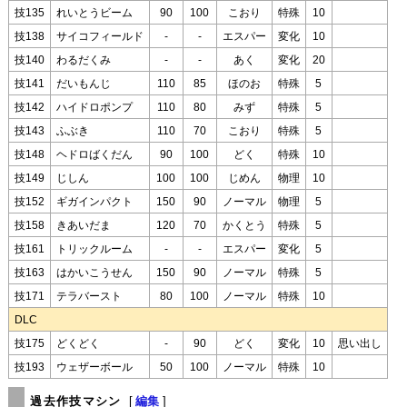
技135
れいとうビーム
90
100
こおり
特殊
10
技138
サイコフィールド
-
-
エスパー
変化
10
技140
わるだくみ
-
-
あく
変化
20
技141
だいもんじ
110
85
ほのお
特殊
5
技142
ハイドロポンプ
110
80
みず
特殊
5
技143
ふぶき
110
70
こおり
特殊
5
技148
ヘドロばくだん
90
100
どく
特殊
10
技149
じしん
100
100
じめん
物理
10
技152
ギガインパクト
150
90
ノーマル
物理
5
技158
きあいだま
120
70
かくとう
特殊
5
技161
トリックルーム
-
-
エスパー
変化
5
技163
はかいこうせん
150
90
ノーマル
特殊
5
技171
テラバースト
80
100
ノーマル
特殊
10
DLC
技175
どくどく
-
90
どく
変化
10
思い出し
技193
ウェザーボール
50
100
ノーマル
特殊
10
過去作技マシン
[
編集
]