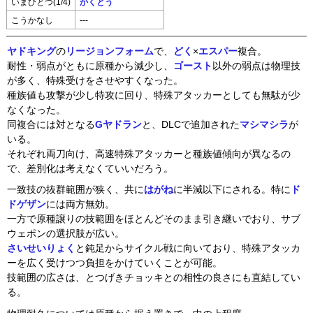
いまひとつ(1/4)
かくとう
こうかなし
---
ヤドキング
の
リージョンフォーム
で、
どく
×
エスパー
複合。
耐性・弱点がともに原種から減少し、
ゴースト
以外の弱点は物理技
が多く、特殊受けをさせやすくなった。
種族値も攻撃が少し特攻に回り、特殊アタッカーとしても無駄が少
なくなった。
同複合には対となる
Gヤドラン
と、DLCで追加された
マシマシラ
が
いる。
それぞれ両刀向け、高速特殊アタッカーと種族値傾向が異なるの
で、差別化は考えなくていいだろう。
一致技の抜群範囲が狭く、共に
はがね
に半減以下にされる。特に
ド
ドゲザン
には両方無効。
一方で原種譲りの技範囲をほとんどそのまま引き継いでおり、サブ
ウェポンの選択肢が広い。
さいせいりょく
と鈍足からサイクル戦に向いており、特殊アタッカ
ーを広く受けつつ負担をかけていくことが可能。
技範囲の広さは、とつげきチョッキとの相性の良さにも直結してい
る。