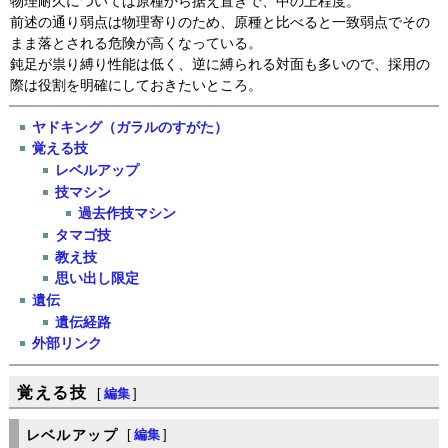
物理耐久については原種から据え置きで、中の上程度。
前述の通り弱点は物理寄りのため、原種と比べると一致弱点でその
まま落とされる危険が高くなっている。
鈍足が祟り縛り性能は低く、逆に縛られる対面も多いので、採用の
際は役割を明確にしておきたいところ。
ヤドキング（ガラルのすがた）
覚える技
レベルアップ
技マシン
過去作技マシン
タマゴ技
教え技
思い出し限定
遺伝
遺伝経路
外部リンク
覚える技
[
編集
]
レベルアップ
[
編集
]