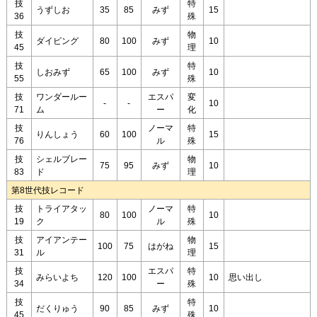
技
特
うずしお
35
85
みず
15
36
殊
技
物
ダイビング
80
100
みず
10
45
理
技
特
しおみず
65
100
みず
10
55
殊
技
ワンダールー
エスパ
変
-
-
10
71
ム
ー
化
技
ノーマ
特
りんしょう
60
100
15
76
ル
殊
技
シェルブレー
物
75
95
みず
10
83
ド
理
第8世代技レコード
技
トライアタッ
ノーマ
特
80
100
10
19
ク
ル
殊
技
アイアンテー
物
100
75
はがね
15
31
ル
理
技
エスパ
特
みらいよち
120
100
10
思い出し
34
ー
殊
技
特
だくりゅう
90
85
みず
10
45
殊