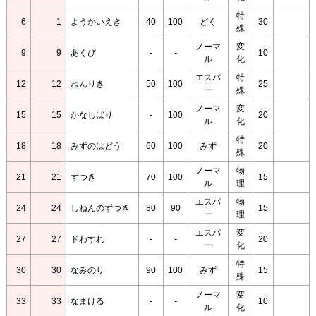
特
6
1
ようかいえき
40
100
どく
30
殊
ノーマ
変
9
9
あくび
-
-
10
ル
化
エスパ
特
12
12
ねんりき
50
100
25
ー
殊
ノーマ
変
15
15
かなしばり
-
100
20
ル
化
特
18
18
みずのはどう
60
100
みず
20
殊
ノーマ
物
21
21
ずつき
70
100
15
ル
理
エスパ
物
24
24
しねんのずつき
80
90
15
ー
理
エスパ
変
27
27
ドわすれ
-
-
20
ー
化
特
30
30
なみのり
90
100
みず
15
殊
ノーマ
変
33
33
なまける
-
-
10
ル
化