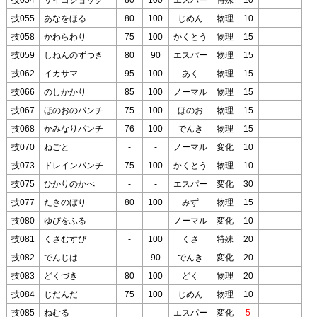
技055
あなをほる
80
100
じめん
物理
10
技058
かわらわり
75
100
かくとう
物理
15
技059
しねんのずつき
80
90
エスパー
物理
15
技062
イカサマ
95
100
あく
物理
15
技066
のしかかり
85
100
ノーマル
物理
15
技067
ほのおのパンチ
75
100
ほのお
物理
15
技068
かみなりパンチ
76
100
でんき
物理
15
技070
ねごと
-
-
ノーマル
変化
10
技073
ドレインパンチ
75
100
かくとう
物理
10
技075
ひかりのかべ
-
-
エスパー
変化
30
技077
たきのぼり
80
100
みず
物理
15
技080
ゆびをふる
-
-
ノーマル
変化
10
技081
くさむすび
-
100
くさ
特殊
20
技082
でんじは
-
90
でんき
変化
20
技083
どくづき
80
100
どく
物理
20
技084
じだんだ
75
100
じめん
物理
10
技085
ねむる
-
-
エスパー
変化
5