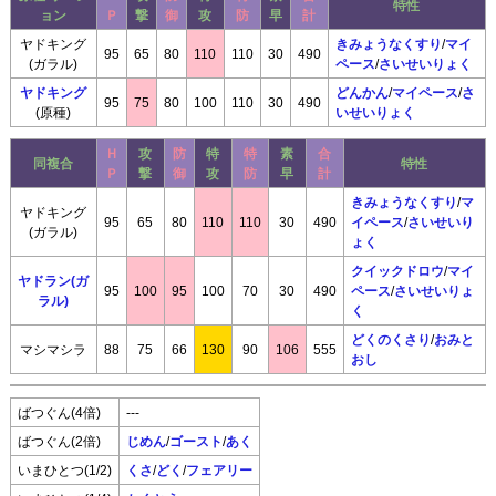
特性
ョン
Ｐ
撃
御
攻
防
早
計
ヤドキング
きみょうなくすり
/
マイ
95
65
80
110
110
30
490
(ガラル)
ペース
/
さいせいりょく
ヤドキング
どんかん
/
マイペース
/
さ
95
75
80
100
110
30
490
(原種)
いせいりょく
Ｈ
攻
防
特
特
素
合
同複合
特性
Ｐ
撃
御
攻
防
早
計
きみょうなくすり
/
マ
ヤドキング
95
65
80
110
110
30
490
イペース
/
さいせいり
(ガラル)
ょく
クイックドロウ
/
マイ
ヤドラン(ガ
95
100
95
100
70
30
490
ペース
/
さいせいりょ
ラル)
く
どくのくさり
/
おみと
マシマシラ
88
75
66
130
90
106
555
おし
ばつぐん(4倍)
---
ばつぐん(2倍)
じめん
/
ゴースト
/
あく
いまひとつ(1/2)
くさ
/
どく
/
フェアリー