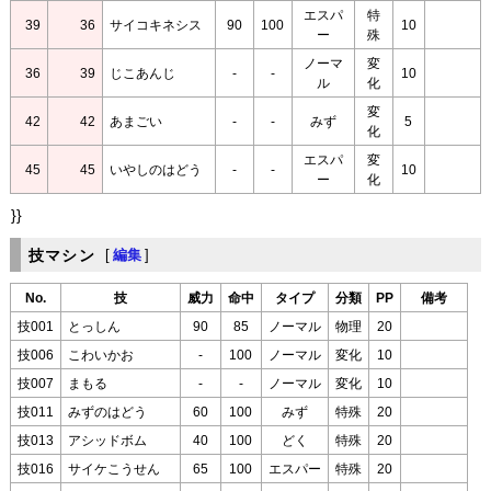
エスパ
特
39
36
サイコキネシス
90
100
10
ー
殊
ノーマ
変
36
39
じこあんじ
-
-
10
ル
化
変
42
42
あまごい
-
-
みず
5
化
エスパ
変
45
45
いやしのはどう
-
-
10
ー
化
}}
技マシン
[
編集
]
No.
技
威力
命中
タイプ
分類
PP
備考
技001
とっしん
90
85
ノーマル
物理
20
技006
こわいかお
-
100
ノーマル
変化
10
技007
まもる
-
-
ノーマル
変化
10
技011
みずのはどう
60
100
みず
特殊
20
技013
アシッドボム
40
100
どく
特殊
20
技016
サイケこうせん
65
100
エスパー
特殊
20