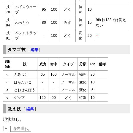
技
ヘドロウェー
特
95
100
どく
10
78
ブ
殊
技
特
9th:技188では覚え
ねっとう
80
100
みず
15
84
殊
ない
技
ベノムトラッ
変
-
100
どく
20
×
91
プ
化
タマゴ技
[
編集
]
8th
技
威力
命中
タイプ
分類
PP
備考
9th
○
ふみつけ
65
100
ノーマル
物理
20
○
はらだいこ
-
-
ノーマル
変化
10
○
とおせんぼう
-
-
ノーマル
変化
5
○
ゲップ
120
90
どく
特殊
10
教え技
[
編集
]
現状無し。
+
過去世代