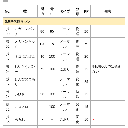
威
命
分
No.
技
タイプ
PP
備考
力
中
類
第8世代技マシン
技
メガトンパン
ノーマ
物
80
85
20
00
チ
ル
理
技
メガトンキッ
ノーマ
物
120
75
5
01
ク
ル
理
技
ノーマ
物
ネコにこばん
40
100
20
02
ル
理
技
れいとうパン
物
9th:技069では覚え
75
100
こおり
15
04
チ
理
ない
技
しんぴのまも
ノーマ
変
-
-
25
19
り
ル
化
技
ノーマ
特
いびき
50
100
15
24
ル
殊
技
ノーマ
変
メロメロ
-
100
15
31
ル
化
技
変
あられ
-
-
こおり
10
×
35
化