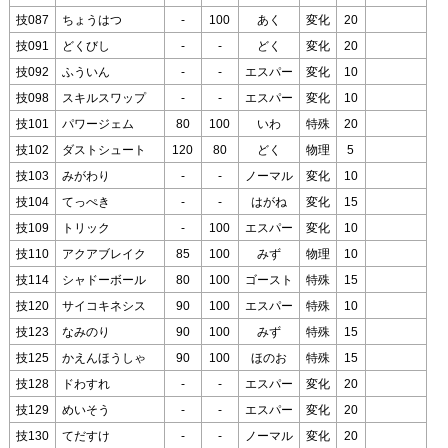
技087
ちょうはつ
-
100
あく
変化
20
技091
どくびし
-
-
どく
変化
20
技092
ふういん
-
-
エスパー
変化
10
技098
スキルスワップ
-
-
エスパー
変化
10
技101
パワージェム
80
100
いわ
特殊
20
技102
ダストシュート
120
80
どく
物理
5
技103
みがわり
-
-
ノーマル
変化
10
技104
てっぺき
-
-
はがね
変化
15
技109
トリック
-
100
エスパー
変化
10
技110
アクアブレイク
85
100
みず
物理
10
技114
シャドーボール
80
100
ゴースト
特殊
15
技120
サイコキネシス
90
100
エスパー
特殊
10
技123
なみのり
90
100
みず
特殊
15
技125
かえんほうしゃ
90
100
ほのお
特殊
15
技128
ドわすれ
-
-
エスパー
変化
20
技129
めいそう
-
-
エスパー
変化
20
技130
てだすけ
-
-
ノーマル
変化
20