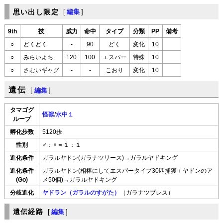
思い出し限定
[
編集
]
9th
技
威力
命中
タイプ
分類
PP
備考
○
どくどく
-
90
どく
変化
10
○
みらいよち
120
100
エスパー
特殊
10
○
さむいギャグ
-
-
こおり
変化
10
遺伝
[
編集
]
タマゴグ
怪獣
/
水中１
ループ
孵化歩数
5120歩
性別
♂：♀＝１：１
進化条件
ガラルヤドン(ガラナツリース)→ガラルヤドキング
進化条件
ガラルヤドン(相棒にしてエスパータイプ30匹捕獲＋ヤドンのア
(Go)
メ50個)→ガラルヤドキング
分岐進化
ヤドラン（ガラルのすがた）
（ガラナツブレス）
遺伝経路
[
編集
]