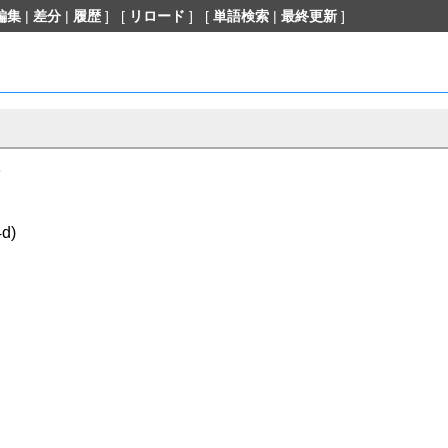
編集
|
差分
|
履歴
] [
リロード
] [
単語検索
|
最終更新
]
ン
d)