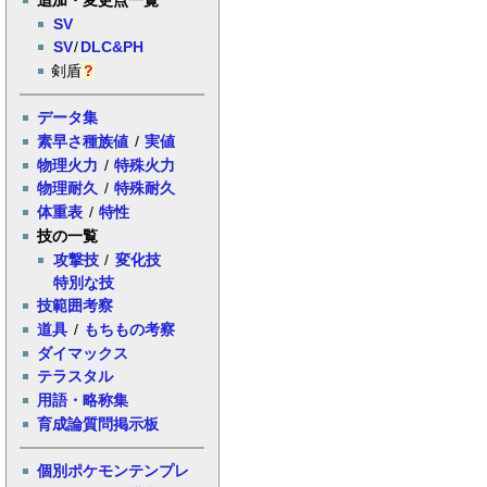
SV
SV
/
DLC&PH
剣盾
?
データ集
素早さ種族値
/
実値
物理火力
/
特殊火力
物理耐久
/
特殊耐久
体重表
/
特性
技の一覧
攻撃技
/
変化技
特別な技
技範囲考察
道具
/
もちもの考察
ダイマックス
テラスタル
用語・略称集
育成論質問掲示板
個別ポケモンテンプレ