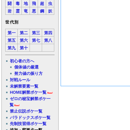
闘
毒
地
飛
超
虫
岩
霊
竜
悪
鋼
妖
世代別
第一
第二
第三
第四
第五
第六
第七
第八
第九
第十
初心者の方へ
個体値の厳選
努力値の振り方
対戦ルール
未解禁要素一覧
HOME解禁ポケ一覧
New!
ゼロの秘宝解禁ポケ一
覧
New!
禁止伝説ポケ一覧
パラドックスポケ一覧
先制技習得ポケ一覧
追加・変更点一覧