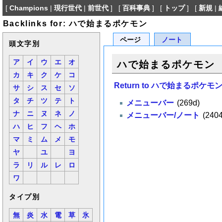
[
Champions
|
現行世代
|
前世代
] [
百科事典
] [
トップ
] [
新規
|
Backlinks for: ハで始まるポケモン
ページ
ノート
頭文字別
ア
イ
ウ
エ
オ
ハで始まるポケモン
カ
キ
ク
ケ
コ
Return to ハで始まるポケモ
サ
シ
ス
セ
ソ
タ
チ
ツ
テ
ト
メニューバー
(269d)
ナ
ニ
ヌ
ネ
ノ
メニューバー/ノート
(2404
ハ
ヒ
フ
ヘ
ホ
マ
ミ
ム
メ
モ
ヤ
ユ
ヨ
ラ
リ
ル
レ
ロ
ワ
タイプ別
無
炎
水
電
草
氷